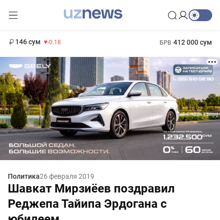
11 916 сум
28.92
13 749 сум
1 271 000 сум
32.19
МРОТ
146 сум
412 000 сум
-0.18
БРВ
Политика
26 февраля 2019
Шавкат Мирзиёев поздравил
Реджепа Тайипа Эрдогана с
юбилеем