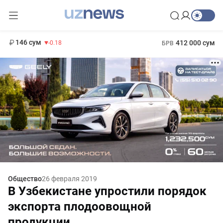
11 916 сум
28.92
13 749 сум
1 271 000 сум
32.19
МРОТ
146 сум
412 000 сум
-0.18
БРВ
Общество
26 февраля 2019
В Узбекистане упростили порядок
экспорта плодоовощной
продукции