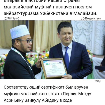
Впервые в истории нашей страны
малазийский муфтий назначен послом
зиёрат-туризма Узбекистана в Малайзии.
7849
0
Поделиться
МИД
Соответствующий сертификат был вручен
муфтию малазийского штата Перлис Мохду
Асри Бину Зайнулу Абидину в ходе