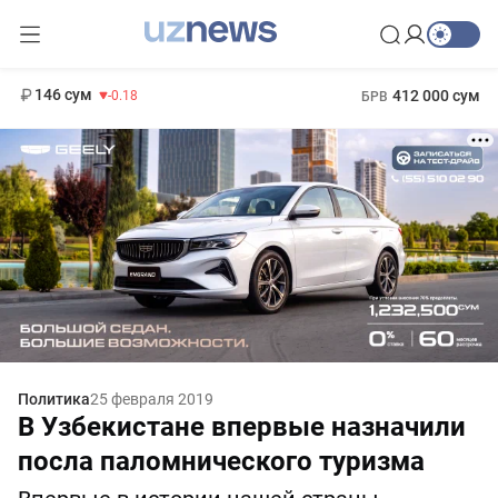
11 916 сум
28.92
13 749 сум
1 271 000 сум
32.19
МРОТ
146 сум
412 000 сум
-0.18
БРВ
Политика
25 февраля 2019
В Узбекистане впервые назначили
посла паломнического туризма