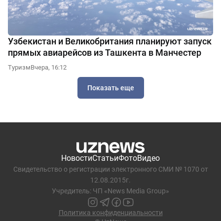
Узбекистан и Великобритания планируют запуск
прямых авиарейсов из Ташкента в Манчестер
Туризм
Вчера, 16:12
Показать еще
Новости
Статьи
Фото
Видео
Свидетельство о регистрации электронного СМИ № 1070 от
12.08.2015г.
Учредитель: ЧП «News Media Group»
Политика конфиденциальности