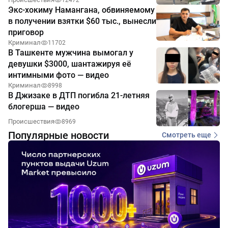
12472
Экс-хокиму Намангана, обвиняемому
в получении взятки $60 тыс., вынесли
приговор
Криминал
11702
В Ташкенте мужчина вымогал у
девушки $3000, шантажируя её
интимными фото — видео
Криминал
8998
В Джизаке в ДТП погибла 21-летняя
блогерша — видео
Происшествия
8969
Популярные новости
Смотреть еще