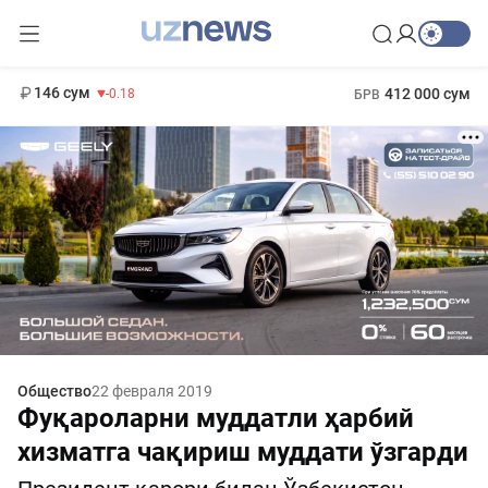
11 916 сум
28.92
13 749 сум
1 271 000 сум
32.19
МРОТ
146 сум
412 000 сум
-0.18
БРВ
Общество
22 февраля 2019
Фуқароларни муддатли ҳарбий
хизматга чақириш муддати ўзгарди