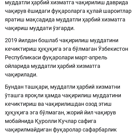
муддатли ҳарбий хизматга чақирилиш даврида
чақирув ёшидаги фуқароларга қулай шароитлар
яратиш мақсадида муддатли ҳарбий хизматга
чақириш муддати ўзгарди.
2019 йилдан бошлаб чақирилиш муддатини
кечиктириш ҳуқуқига эга бўлмаган Ўзбекистон
Республикаси фуқаролари март-апрель
ойларида муддатли ҳарбий хизматга
чақирилади.
Бундан ташқари, муддатли ҳарбий хизматни
ўташга яроқли ҳамда чақирилиш муддатини
кечиктириш ва чақирилишдан озод этиш
ҳуқуқига эга бўлмаган, жорий йил чақирув
мобайнида Қуролли Кучлар сафига
чақирилмайдиган фуқаролар сафарбарлик