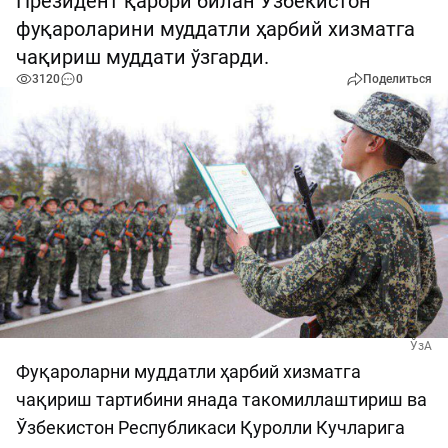
Президент қарори билан Ўзбекистон
фуқароларини муддатли ҳарбий хизматга
чақириш муддати ўзгарди.
3120
0
Поделиться
ЎзА
Фуқароларни муддатли ҳарбий хизматга
чақириш тартибини янада такомиллаштириш ва
Ўзбекистон Республикаси Қуролли Кучларига