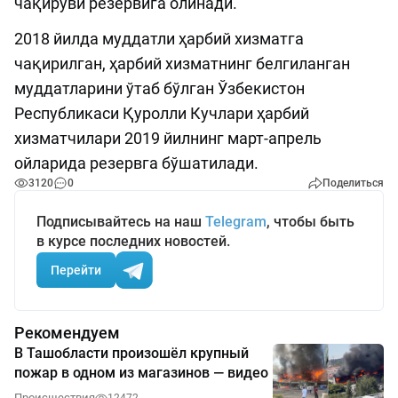
чақируви резервига олинади.
2018 йилда муддатли ҳарбий хизматга
чақирилган, ҳарбий хизматнинг белгиланган
муддатларини ўтаб бўлган Ўзбекистон
Республикаси Қуролли Кучлари ҳарбий
хизматчилари 2019 йилнинг март-апрель
ойларида резервга бўшатилади.
3120
0
Поделиться
Подписывайтесь на наш
Telegram
, чтобы быть
в курсе последних новостей.
Перейти
Рекомендуем
В Ташобласти произошёл крупный
пожар в одном из магазинов — видео
Происшествия