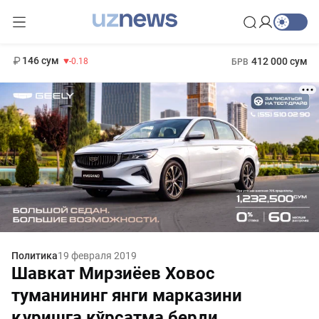
11 916 сум
28.92
13 749 сум
1 271 000 сум
32.19
МРОТ
146 сум
412 000 сум
-0.18
БРВ
Политика
19 февраля 2019
Шавкат Мирзиёев Ховос
туманининг янги марказини
қуришга кўрсатма берди