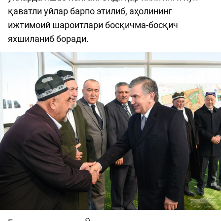
қаватли уйлар барпо этилиб, аҳолининг
ижтимоий шароитлари босқичма-босқич
яхшиланиб боради.