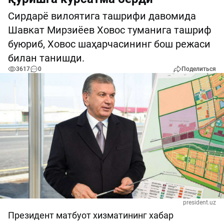
Сирдарё вилоятига ташрифи давомида
Шавкат Мирзиёев Ховос туманига ташриф
буюриб, Ховос шаҳарчасининг бош режаси
билан танишди.
3617
0
Поделиться
president.uz
Президент матбуот хизматининг хабар