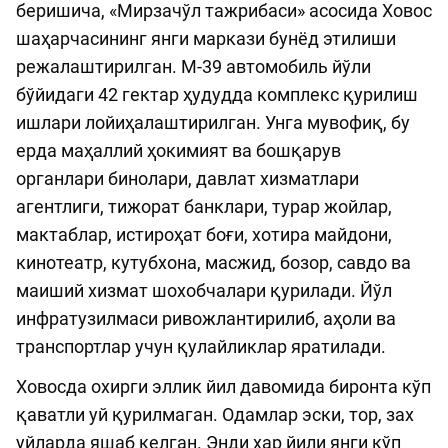
беришича, «Мирзачўл тажрибаси» асосида Ховос
шаҳарчасининг янги маркази бунёд этилиши
режалаштирилган. М-39 автомобиль йўли
бўйидаги 42 гектар ҳудудда комплекс қурилиш
ишлари лойиҳалаштирилган. Унга мувофиқ, бу
ерда маҳаллий ҳокимият ва бошқарув
органлари бинолари, давлат хизматлари
агентлиги, тижорат банклари, турар жойлар,
мактаблар, истироҳат боғи, хотира майдони,
кинотеатр, кутубхона, масжид, бозор, савдо ва
маиший хизмат шохобчалари қурилади. Йўл
инфратузилмаси ривожлантирилиб, аҳоли ва
транспортлар учун қулайликлар яратилади.
Ховосда охирги эллик йил давомида биронта кўп
қаватли уй қурилмаган. Одамлар эски, тор, зах
уйларда яшаб келган. Энди ҳар йили янги кўп