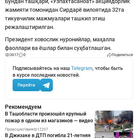
Бундан ташқари, «Ўзпахтасаноат» акциядорлик
жамияти томонидан Сирдарё вилоятида 32та
тикувчилик мажмуалари ташкил этиш
режалаштирилган.
Президент ховослик нуронийлар, маҳалла
фаоллари ва ёшлар билан суҳбатлашган.
3617
0
Поделиться
Подписывайтесь на наш
Telegram
, чтобы быть
в курсе последних новостей.
Перейти
Рекомендуем
В Ташобласти произошёл крупный
пожар в одном из магазинов — видео
Происшествия
12207
В Джизаке в ДТП погибла 21-летняя