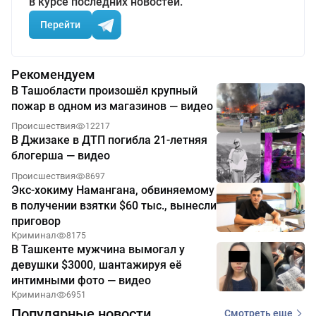
в курсе последних новостей.
Перейти
Рекомендуем
В Ташобласти произошёл крупный
пожар в одном из магазинов — видео
Происшествия
12217
В Джизаке в ДТП погибла 21-летняя
блогерша — видео
Происшествия
8697
Экс-хокиму Намангана, обвиняемому
в получении взятки $60 тыс., вынесли
приговор
Криминал
8175
В Ташкенте мужчина вымогал у
девушки $3000, шантажируя её
интимными фото — видео
Криминал
6951
Популярные новости
Смотреть еще