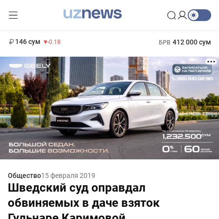
11 916 сум
28.92
13 749 сум
1 271 000 сум
32.19
МРОТ
146 сум
412 000 сум
-0.18
БРВ
Общество
15 февраля 2019
Шведский суд оправдал
обвиняемых в даче взяток
Гульнаре Каримовой