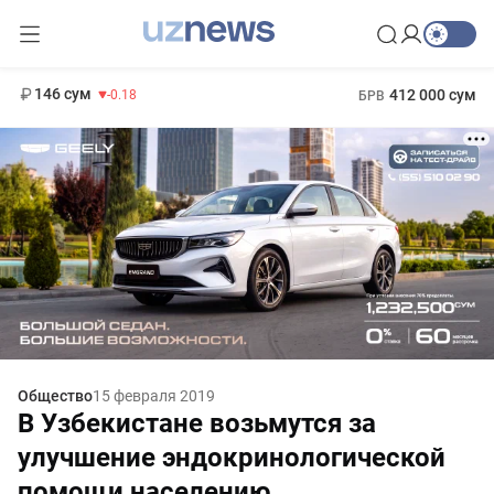
11 916 сум
28.92
13 749 сум
1 271 000 сум
32.19
МРОТ
146 сум
412 000 сум
-0.18
БРВ
Общество
15 февраля 2019
В Узбекистане возьмутся за
улучшение эндокринологической
помощи населению