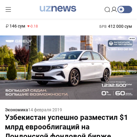
11 916 сум
28.92
13 749 сум
1 271 000 сум
32.19
МРОТ
146 сум
412 000 сум
-0.18
БРВ
Экономика
14 февраля 2019
Узбекистан успешно разместил $1
млрд еврооблигаций на
Лондонской фондовой бирже