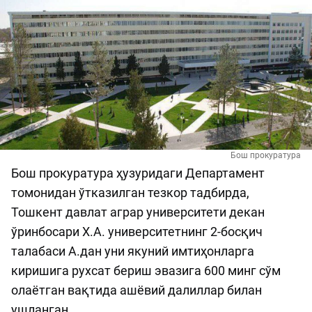
Бош прокуратура
Бош прокуратура ҳузуридаги Департамент
томонидан ўтказилган тезкор тадбирда,
Тошкент давлат аграр университети декан
ўринбосари Х.А. университетнинг 2-босқич
талабаси А.дан уни якуний имтиҳонларга
киришига рухсат бериш эвазига 600 минг сўм
олаётган вақтида ашёвий далиллар билан
ушланган.