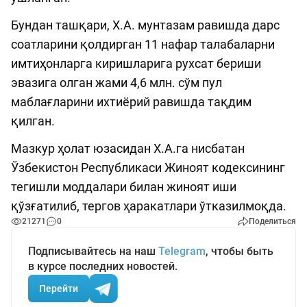
Бундан ташқари, Х.А. мунтазам равишда дарс
соатларини қолдирган 11 нафар талабаларни
имтиҳонларга киришларига рухсат бериши
эвазига олган жами 4,6 млн. сўм пул
маблағларини ихтиёрий равишда тақдим
қилган.
Мазкур ҳолат юзасидан Х.А.га нисбатан
Ўзбекистон Республикаси Жиноят кодексининг
тегишли моддалари билан жиноят иши
қўзғатилиб, тергов ҳаракатлари ўтказилмоқда.
21271
0
Поделиться
Подписывайтесь на наш
Telegram
, чтобы быть
в курсе последних новостей.
Перейти