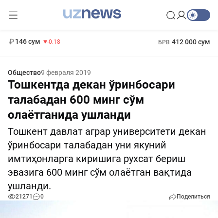
11 916 сум
28.92
13 749 сум
1 271 000 сум
32.19
МРОТ
146 сум
412 000 сум
-0.18
БРВ
Общество
9 февраля 2019
Тошкентда декан ўринбосари
талабадан 600 минг сўм
олаётганида ушланди
Тошкент давлат аграр университети декан
ўринбосари талабадан уни якуний
имтиҳонларга киришига рухсат бериш
эвазига 600 минг сўм олаётган вақтида
ушланди.
21271
0
Поделиться