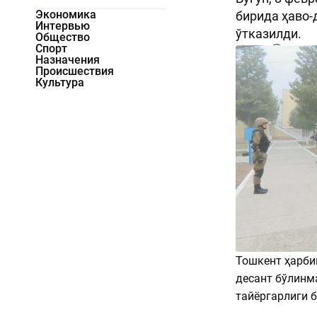
Экономика
бирида ҳаво-
Интервью
ўтказилди.
Общество
Спорт
2777
0
Назначения
Происшествия
Культура
Тошкент ҳарби
десант бўлинм
тайёргарлиги 