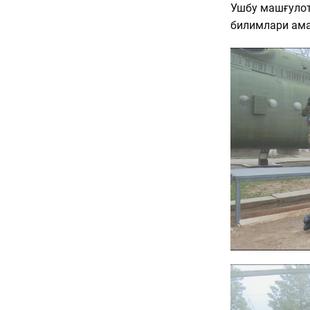
Ушбу машғулот
билимлари ама