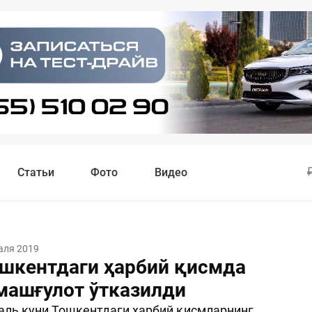
Статьи
Фото
Видео
аля 2019
ошкентдаги ҳарбий қисмда
машғулот ўтказилди
раль куни Тошкентдаги ҳарбий қисмларнинг