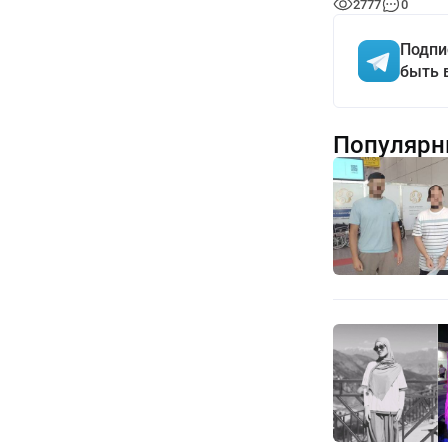
2777
0
Подпи
быть 
Популярн