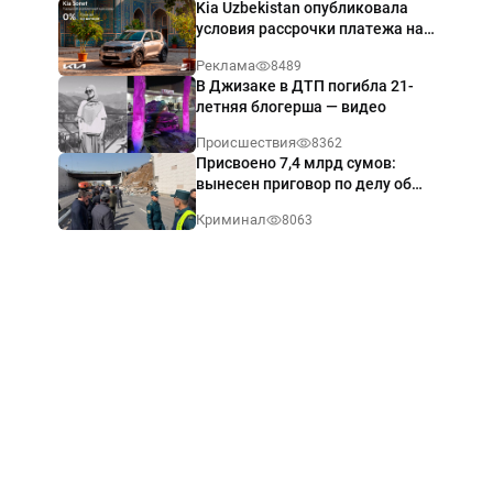
Kia Uzbekistan опубликовала
условия рассрочки платежа на
Kia Sonet со ставкой от 0%
Реклама
8489
годовых
В Джизаке в ДТП погибла 21-
летняя блогерша — видео
Происшествия
8362
Присвоено 7,4 млрд сумов:
вынесен приговор по делу об
обрушении путепровода в
Криминал
8063
Ташкенте