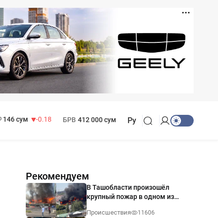
11 916 сум
28.92
13 749 сум
32.19
МРОТ
1 271 000 сум
146 сум
-0.18
БРВ
412 000 сум
Ру
Рекомендуем
В Ташобласти произошёл
крупный пожар в одном из
магазинов — видео
Происшествия
11606