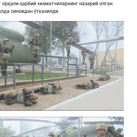
 орқали ҳарбий хизматчиларнинг назарий олган
лда синовдан ўтказилди.