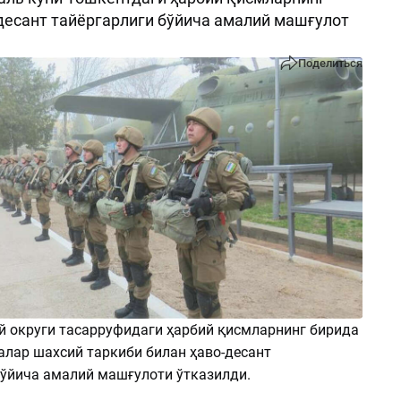
десант тайёргарлиги бўйича амалий машғулот
Поделиться
й округи тасарруфидаги ҳарбий қисмларнинг бирида
алар шахсий таркиби билан ҳаво-десант
бўйича амалий машғулоти ўтказилди.