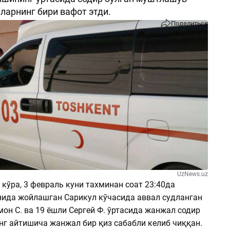
ларнинг бири вафот этди.
Поделиться
UzNews.uz
кўра, 3 февраль куни тахминан соат 23:40да
ида жойлашган Сарикул кўчасида аввал судланган
он С. ва 19 ёшли Сергей Ф. ўртасида жанжал содир
нг айтишича жанжал бир қиз сабабли келиб чиққан.