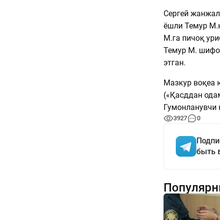
Сергей жанжалд
ёшли Темур М.
М.га пичоқ ури
Темур М. шифо
этган.
Мазкур воқеа 
(«Қасддан ода
Гумонланувчи 
3927
0
Подпи
быть 
Популярн