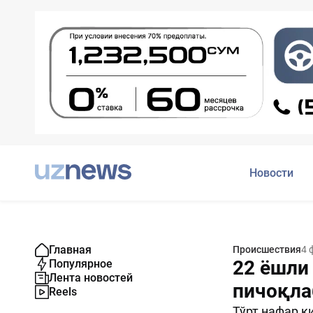
Новости
Главная
Происшествия
4 
22 ёшли
Популярное
Лента новостей
пичоқла
Reels
Тўрт нафар к