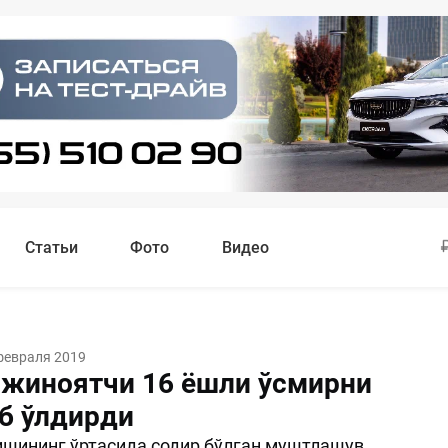
Статьи
Фото
Видео
февраля 2019
 жиноятчи 16 ёшли ўсмирни
б ўлдирди
ишининг ўртасида содир бўлган муштлашув