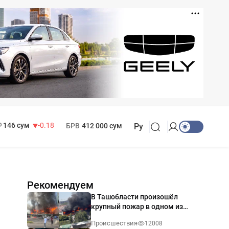
11 916 сум
28.92
13 749 сум
32.19
МРОТ
1 271 000 сум
146 сум
-0.18
БРВ
412 000 сум
Ру
Рекомендуем
В Ташобласти произошёл
крупный пожар в одном из
магазинов — видео
Происшествия
12008