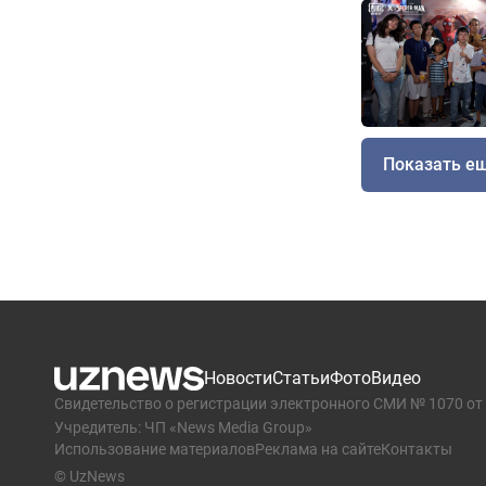
Показать е
Новости
Статьи
Фото
Видео
Свидетельство о регистрации электронного СМИ № 1070 от 
Учредитель: ЧП «News Media Group»
Использование материалов
Реклама на сайте
Контакты
© UzNews