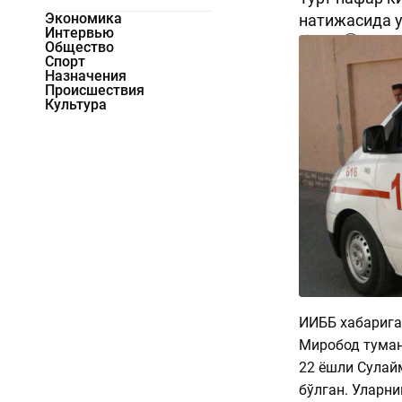
Экономика
натижасида у
Интервью
3927
0
Общество
Спорт
Назначения
Происшествия
Культура
ИИББ хабарига 
Миробод туман
22 ёшли Сулайм
бўлган. Уларни