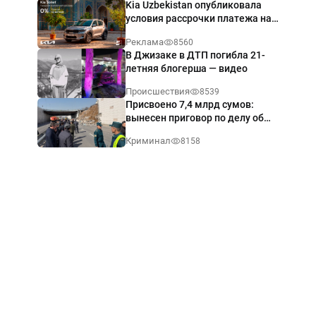
Kia Uzbekistan опубликовала
условия рассрочки платежа на
Kia Sonet со ставкой от 0%
Реклама
8560
годовых
В Джизаке в ДТП погибла 21-
летняя блогерша — видео
Происшествия
8539
Присвоено 7,4 млрд сумов:
вынесен приговор по делу об
обрушении путепровода в
Криминал
8158
Ташкенте