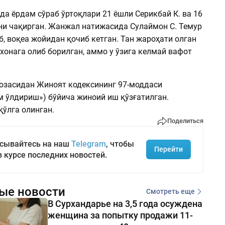
а ёрдам сўраб ўртоқлари 21 ёшли Серикбай К. ва 16
ни чақирган. Жанжал натижасида Сулаймон С. Темур
б, воқеа жойидан қочиб кетган. Тан жароҳати олган
хонага олиб борилган, аммо у ўзига келмай вафот
юзасидан Жиноят кодексининг 97-моддаси
м ўлдириш») бўйича жиноий иш қўзғатилган.
қўлга олинган.
Поделиться
сывайтесь на наш
Telegram
, чтобы
Перейти
в курсе последних новостей.
ые новости
Смотреть еще
В Сурхандарье на 3,5 года осуждена
женщина за попытку продажи 11-