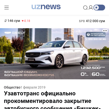
11 916 сум
28.92
13 749 сум
1 271 000 сум
32.19
МРОТ
146 сум
412 000 сум
-0.18
БРВ
Общество
1 февраля 2019
Узавтотранс официально
прокомментировало закрытие
автобусного сообщения «Бишкек-