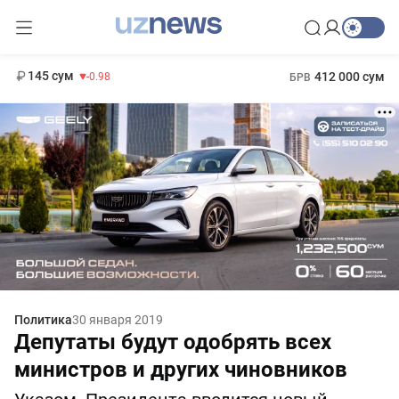
11 952 сум
36.46
13 780 сум
1 271 000 сум
30.12
МРОТ
145 сум
412 000 сум
-0.98
БРВ
Политика
30 января 2019
Депутаты будут одобрять всех
министров и других чиновников