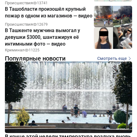
Происшествия
13741
В Ташобласти произошёл крупный
пожар в одном из магазинов — видео
Происшествия
12679
В Ташкенте мужчина вымогал у
девушки $3000, шантажируя её
интимными фото — видео
Криминал
11225
Популярные новости
Смотреть еще
В конце этой недели температура воздуха вновь