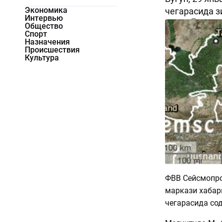
Экономика
чегарасида з
Интервью
3841
0
Общество
Спорт
Назначения
Происшествия
Культура
ФВВ Сейсмопро
маркази хабари
чегарасида сод