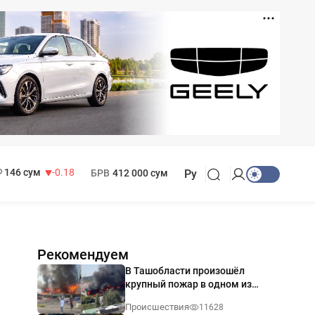
11 916 сум
28.92
13 749 сум
32.19
МРОТ
1 271 000 сум
146 сум
-0.18
БРВ
412 000 сум
Ру
Рекомендуем
В Ташобласти произошёл
крупный пожар в одном из
магазинов — видео
Происшествия
11628