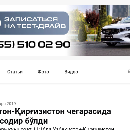
Статьи
Фото
Видео
аря 2019
тон-Қирғизистон чегарасида
 содир бўлди
варь куни соат 11:16да Ўзбекистон-Қирғизистон