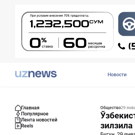
Новости
Главная
Общество
29 янв
Ўзбекис
Популярное
Лента новостей
зилзила
Reels
Бугун, 29 ян