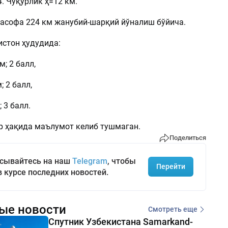
. Чуқурлик ҳ=12 км.
асофа 224 км жанубий-шарқий йўналиш бўйича.
истон ҳудудида:
м; 2 балл,
; 2 балл,
 3 балл.
 ҳақида маълумот келиб тушмаган.
Поделиться
сывайтесь на наш
Telegram
, чтобы
Перейти
в курсе последних новостей.
ые новости
Смотреть еще
Спутник Узбекистана Samarkand-