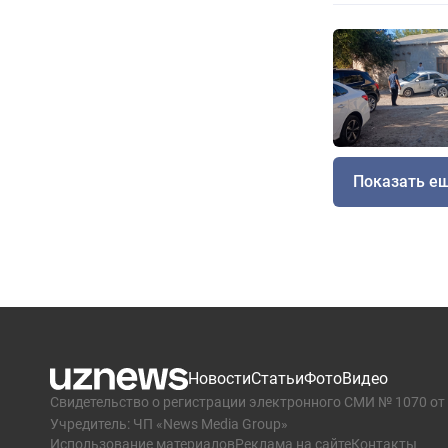
Показать е
Новости
Статьи
Фото
Видео
Свидетельство о регистрации электронного СМИ № 1070 от 
Учредитель: ЧП «News Media Group»
Использование материалов
Реклама на сайте
Контакты