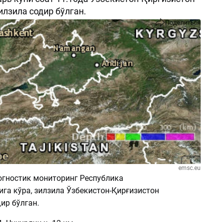
илзила содир бўлган.
Поделиться
emsc.eu
гностик мониторинг Республика
га кўра, зилзила Ўзбекистон-Қирғизистон
ир бўлган.