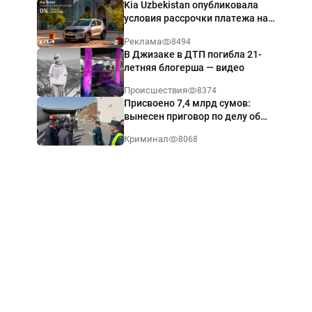
Kia Uzbekistan опубликовала
условия рассрочки платежа на
Kia Sonet со ставкой от 0%
Реклама
8494
годовых
В Джизаке в ДТП погибла 21-
летняя блогерша — видео
Происшествия
8374
Присвоено 7,4 млрд сумов:
вынесен приговор по делу об
обрушении путепровода в
Криминал
8068
Ташкенте