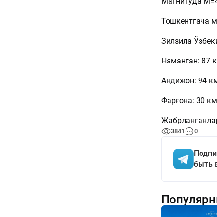
Магнитуда М=4
Тошкентгача м
Зилзила Ўзбек
Наманган: 87 к
Андижон: 94 км
Фарғона: 30 км;
Жабрланганлар
3841
0
Подпи
быть 
Популярн