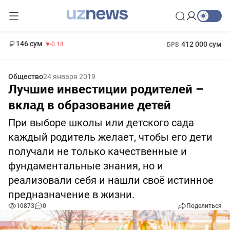
11 916 сум
28.92
13 749 сум
1 271 000 сум
32.19
МРОТ
146 сум
412 000 сум
-0.18
БРВ
Общество
24 января 2019
Лучшие инвестиции родителей –
вклад в образование детей
При выборе школы или детского сада
каждый родитель желает, чтобы его дети
получали не только качественные и
фундаментальные знания, но и
реализовали себя и нашли своё истинное
предназначение в жизни.
10873
0
Поделиться