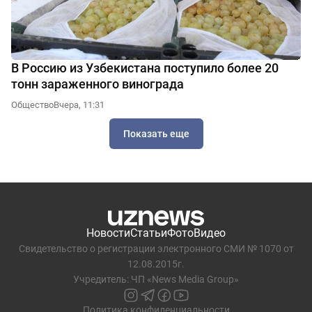
В Россию из Узбекистана поступило более 20
тонн зараженного винограда
Общество
Вчера, 11:31
Показать еще
Новости
Статьи
Фото
Видео
Свидетельство о регистрации электронного СМИ № 1070 от
12.08.2015г.
Учредитель: ЧП «News Media Group»
Политика конфиденциальности