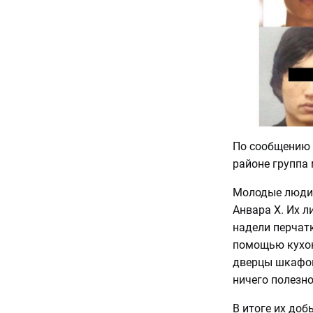
По сообщению 
районе группа
Молодые люди 
Анвара Х. Их 
надели перчатк
помощью кухон
дверцы шкафов
ничего полезно
В итоге их доб