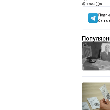
16543
0
Подпи
быть 
Популярн