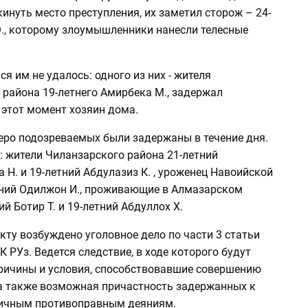
инуть место преступления, их заметил сторож – 24-
Э., которому злоумышленники нанесли телесные
я им не удалось: одного из них - жителя
 района 19-летнего Амирбека М., задержал
 этот момент хозяин дома.
еро подозреваемых были задержаны в течение дня.
: жители Чиланзарского района 21-летний
Н. и 19-летний Абдулазиз К. , уроженец Навоийской
тний Одилжон И., проживающие в Алмазарском
ий Ботир Т. и 19-летний Абдуллох Х.
ту возбуждено уголовное дело по части 3 статьи
К РУз. Ведется следствие, в ходе которого будут
ричины и условия, способствовавшие совершению
 а также возможная причастность задержанных к
ичным противоправным деяниям.