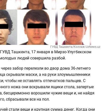
ГУВД Ташкента/Коллаж UzNews.uz
ГУВД Ташкента, 17 января в Мирзо-Улугбекском
 молодых людей совершила разбой.
через забор перелезли во двор дома 36-летнего
лица скрывали маски, а на руки злоумышленники
и, чтобы не оставлять отпечатков пальцев. С
ного ножа они вскрывали ящики стола, запертые
, бесцеремонно ворошили чужие вещи и, не найдя
го, сбрасывали все на пол.
ычей стали вещи и крупная сумма денег. Когда они