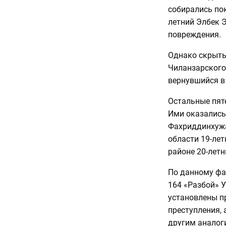
собирались пок
летний Элбек 
повреждения.
Однако скрытьс
Чиланзарского
вернувшийся в
Остальные пят
Ими оказались
Фахриддинхужа 
области 19-ле
районе 20-летн
По данному фак
164 «Разбой» У
установлены п
преступления,
другим аналог