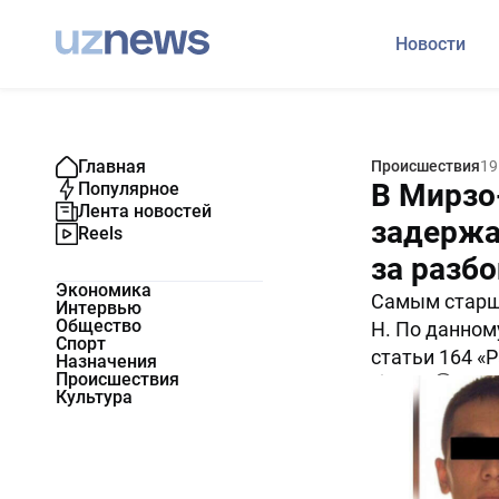
Новости
Главная
Происшествия
19
В Мирзо
Популярное
Лента новостей
задержа
Reels
за разбо
Экономика
Самым старши
Интервью
Общество
Н. По данном
Спорт
статьи 164 «Р
Назначения
Происшествия
16543
0
Культура