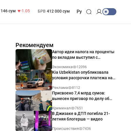
13 717 сум
-25.83
МРОТ
1 271 000 сум
146 сум
-1.05
БРВ
412 000 сум
Ру
Рекомендуем
Автор идеи налога на проценты
по вкладам выступил с
разъяснением
Экономика
12096
Kia Uzbekistan опубликовала
условия рассрочки платежа на
Kia Sonet со ставкой от 0%
Реклама
8112
годовых
Присвоено 7,4 млрд сумов:
вынесен приговор по делу об
обрушении путепровода в
Криминал
7651
Ташкенте
В Джизаке в ДТП погибла 21-
летняя блогерша — видео
Происшествия
7436