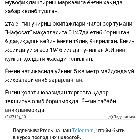
мувофиқлаштириш марказига ёнғин ҳақида
хабар келиб тушган.
2та ёнғин ўчириш экипажлари Чилонзор тумани
“Нафосат” маҳалласига 01:47да етиб боришган.
6 дақиқадан кейин ёнғин тўлиқ ўчирилган. Ёнғин
жойида уй эгаси 1946 йилда туғилган А.И.нинг
куйган ҳолдаги жасади топилган.
Ёнғин натижасида уйнинг 5 кв.метр майдонда уй
жиҳозлари ёниб зарарланган.
Ёнғин ҳолати юзасидан терговга қадар
текширув олиб борилмоқда. Ёнғин сабаби
аниқланмоқда.
3710
0
Поделиться
Подписывайтесь на наш
Telegram
, чтобы быть
в курсе последних новостей.