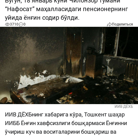
Бугун, 18 январь куни Чилонзор тумани
“Нафосат” маҳалласидаги пенсионернинг
уйида ёнғин содир бўлди.
3710
0
Поделиться
ИИВ ДЁХБ
ИИВ ДЁХБнинг хабарига кўра, Тошкент шаҳар
ИИББ Ёнғин хавфсизлиги бошқармаси Ёнғинни
ўчириш куч ва воситаларини бошқариш ва