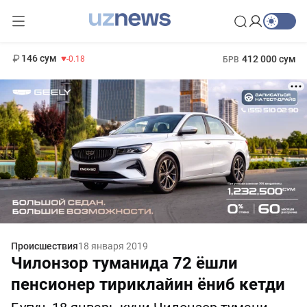
11 916 сум
28.92
13 749 сум
1 271 000 сум
32.19
МРОТ
146 сум
412 000 сум
-0.18
БРВ
Происшествия
18 января 2019
Чилонзор туманида 72 ёшли
пенсионер тириклайин ёниб кетди