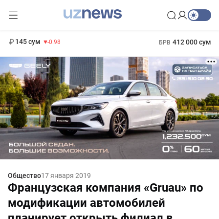
11 952 сум
36.46
13 780 сум
1 271 000 сум
30.12
МРОТ
145 сум
412 000 сум
-0.98
БРВ
Общество
17 января 2019
Французская компания «Gruau» по
модификации автомобилей
планирует открыть филиал в