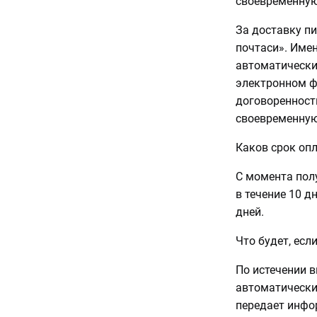
своевременную
За доставку п
почтаси». Имен
автоматически
электронном ф
договоренност
своевременную
Каков срок оп
С момента пол
в течение 10 д
дней.
Что будет, есл
По истечении в
автоматически
передает инфо