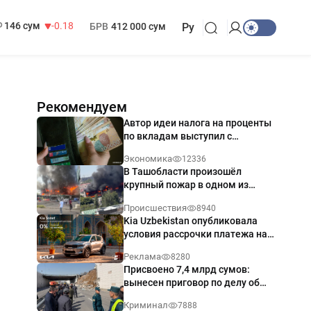
13 749 сум
32.19
МРОТ
1 271 000 сум
146 сум
-0.18
БРВ
412 000 сум
Ру
Рекомендуем
Автор идеи налога на проценты
по вкладам выступил с
разъяснением
Экономика
12336
В Ташобласти произошёл
крупный пожар в одном из
магазинов — видео
Происшествия
8940
Kia Uzbekistan опубликовала
условия рассрочки платежа на
Kia Sonet со ставкой от 0%
Реклама
8280
годовых
Присвоено 7,4 млрд сумов:
вынесен приговор по делу об
обрушении путепровода в
Криминал
7888
Ташкенте