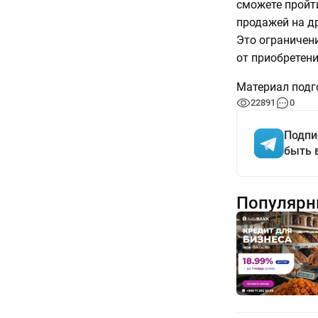
сможете пройт
продажей на д
Это ограничен
от приобретен
Материал подг
22891
0
Подпи
быть 
Популярн