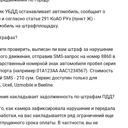
ик УБДД останавливает автомобиль, сообщает о
и согласно статье 291 КоАО РУз (пункт Ж) -
мобиль на штрафплощадку.
штрафах?
ете проверить, выписан ли вам штраф за нарушение
ого движения, отправив SMS-запрос на номер 8860 в
арственный номерной знак автомобиля пробел серия
спорта (например:01A123AA AAC1234567). Стоимость
 SMS - 210 сум. Сервис доступен только для
Ucell, Uzmobile и Beeline.
ения накладывает задолженность по штрафам ПДД?
го, как камера зафиксировала нарушение и передала
работки, на вас накладывается ряд ограничений еще
тпущенного срока оплаты. В частности, вы не