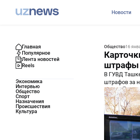
Новости
Главная
Общество
16 янв
Карточки
Популярное
Лента новостей
штрафы 
Reels
В ГУВД Ташке
Экономика
штрафов за 
Интервью
22891
0
Общество
Спорт
Назначения
Происшествия
Культура