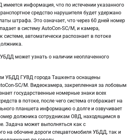
 имеется информация, что по истечении указанного
транспортное средство нарушителя будет удержано
аты штрафа. Это означает, что через 60 дней номер
адает в систему AutoCon-SC/M, и камера,
 системе, автоматически распознает в потоке
должника.
 УБДД может узнать о наличии неоплаченного
ли УБДД ГУВД города Ташкента оснащены
toCon-SC/M. Видеокамера, закрепленная за лобовым
ознает государственные номерные знаки всех
редств в потоке, после чего система отображает на
льного планшета информацию о долге и озвучивает
номер должника сотрудникам ОВД, находящимся в
е. Задача может выполняться как с
го на обочине дороги спецавтомобиля УБДД, так и
ередвижения по городу.