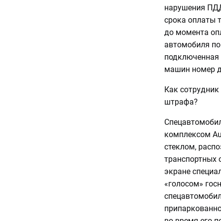
нарушения ПДД
срока оплаты 
до момента опл
автомобиля поп
подключенная к
машин номер 
Как сотрудник
штрафа?
Спецавтомоби
комплексом Au
стеклом, расп
транспортных с
экране специа
«голосом» гос
спецавтомобил
припаркованно
во время его п