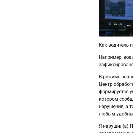
Как водитель 
Например, вод
зафиксировано
В режиме реал
Центр обработк
формируется у
котором сообщ
нарушения, а 
любым удобны
Я нарушил(а) П