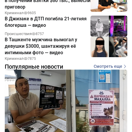
в получении взятки $60 тыс., вынесли
приговор
Криминал
9605
В Джизаке в ДТП погибла 21-летняя
блогерша — видео
Происшествия
8757
В Ташкенте мужчина вымогал у
девушки $3000, шантажируя её
интимными фото — видео
Криминал
7875
Популярные новости
Смотреть еще