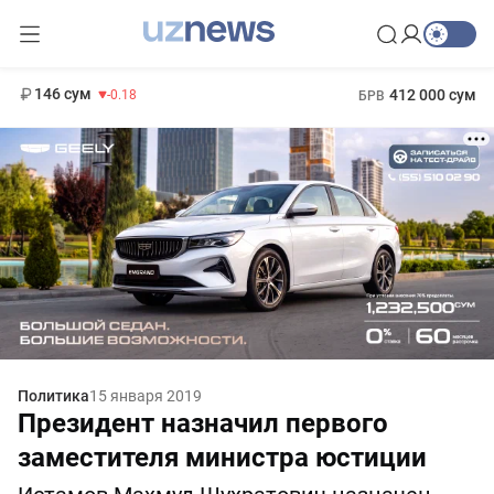
11 916 сум
28.92
13 749 сум
1 271 000 сум
32.19
МРОТ
146 сум
412 000 сум
-0.18
БРВ
Политика
15 января 2019
Президент назначил первого
заместителя министра юстиции