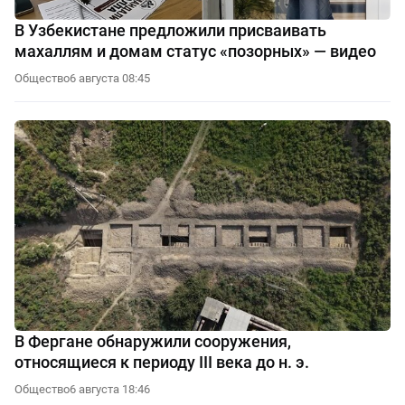
В Узбекистане предложили присваивать
махаллям и домам статус «позорных» — видео
Общество
6 августа 08:45
В Фергане обнаружили сооружения,
относящиеся к периоду III века до н. э.
Общество
6 августа 18:46