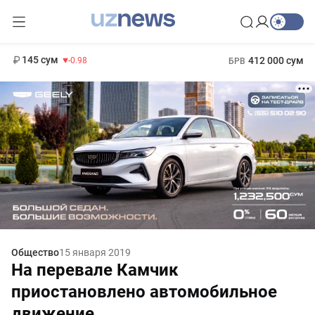
11 952 сум
36.46
13 780 сум
1 271 000 сум
30.12
МРОТ
145 сум
412 000 сум
-0.98
БРВ
Общество
15 января 2019
На перевале Камчик
приостановлено автомобильное
движение