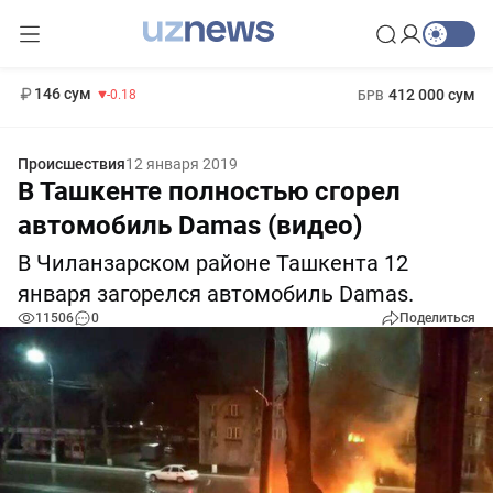
11 916 сум
28.92
13 749 сум
1 271 000 сум
32.19
МРОТ
146 сум
412 000 сум
-0.18
БРВ
Происшествия
12 января 2019
В Ташкенте полностью сгорел
автомобиль Damas (видео)
В Чиланзарском районе Ташкента 12
января загорелся автомобиль Damas.
11506
0
Поделиться