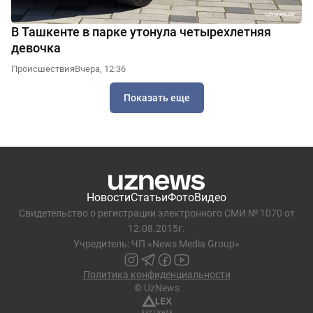
В Ташкенте в парке утонула четырехлетняя
девочка
Происшествия
Вчера, 12:36
Показать еще
Новости
Статьи
Фото
Видео
Свидетельство о регистрации электронного СМИ № 1070 от
12.08.2015г.
Учредитель: ЧП «News Media Group»
Политика конфиденциальности
© UzNews