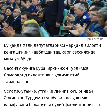
president.uz
Бу ҳақда Халқ депутатлари Самарқанд вилояти
кенгашининг навбатдан ташқари сессиясида
маълум бўлди.
Сессия якунига кўра, Эркинжон Турдимов
Самарқанд вилоятининг ҳокими этиб
тайинланган.
Эслатиб ўтамиз, ўтган йилнинг июль ойидан
Эркинжон Турдимов ушбу вилоят ҳокими
вазифасини бажарувчи бўлиб фаолият юритган.