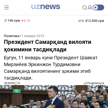
11 916 сум
28.92
13 749 сум
1 271 000 сум
32.19
МРОТ
146 сум
412 000 сум
-0.18
БРВ
Политика
11 января 2019
Президент Самарқанд вилояти
ҳокимини тасдиқлади
Бугун, 11 январь куни Президент Шавкат
Мирзиёев Эркинжон Турдимовни
Самарқанд вилоятининг ҳокими этиб
тасдиқлади.
4098
0
Поделиться