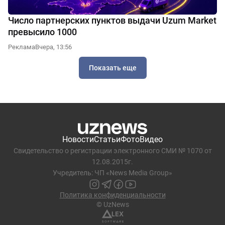
Число партнерских пунктов выдачи Uzum Market
превысило 1000
Реклама
Вчера, 13:56
Показать еще
Новости
Статьи
Фото
Видео
Свидетельство о регистрации электронного СМИ № 1070 от
12.08.2015г.
Учредитель: ЧП «News Media Group»
Политика конфиденциальности
© UzNews