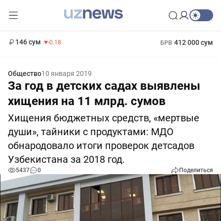
11 916 сум
28.92
13 749 сум
1 271 000 сум
32.19
МРОТ
146 сум
412 000 сум
-0.18
БРВ
Общество
10 января 2019
За год в детских садах выявлены
хищения на 11 млрд. сумов
Хищения бюджетных средств, «мертвые
души», тайники с продуктами: МДО
обнародовало итоги проверок детсадов
Узбекистана за 2018 год.
5437
0
Поделиться