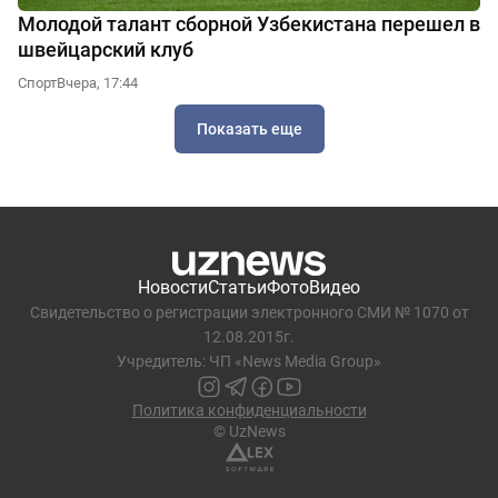
Молодой талант сборной Узбекистана перешел в
швейцарский клуб
Спорт
Вчера, 17:44
Показать еще
Новости
Статьи
Фото
Видео
Свидетельство о регистрации электронного СМИ № 1070 от
12.08.2015г.
Учредитель: ЧП «News Media Group»
Политика конфиденциальности
© UzNews