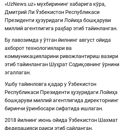
«UzNews.uz» мухбирининг хабарига кўра,
Дмитрий Ли Ўзбекистон Республикаси
Президенти ҳузуридаги Лойиҳа бошқаруви
миллий агентлигига раҳбар этиб тайинланган.
Бу лавозимда у ўтган йилнинг август ойида
ахборот технологиялари ва
коммуникацияларини ривожлантириш вазири
этиб тайинланган Шуҳрат Содиқовнинг ўрнини
эгаллаган.
Ушбу тайинловга қадар у Ўзбекистон
Республикаси Президенти ҳузуридаги Лойиҳа
бошқаруви миллий агентлигида директорнинг
биринчи ўринбосари сифатида ишлаган.
2018 йилнинг июнь ойида Ўзбекистон Шахмат
федерацияси раиси этиб сайланган.