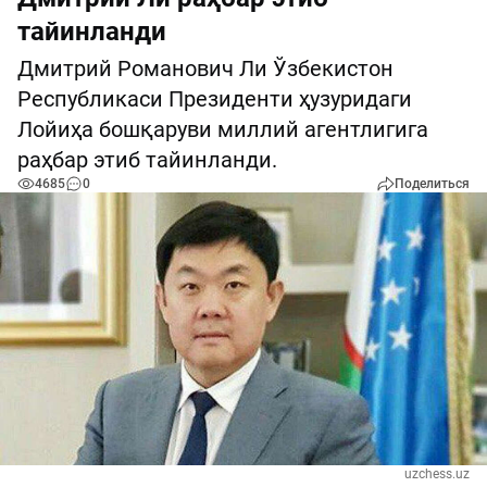
тайинланди
Дмитрий Романович Ли Ўзбекистон
Республикаси Президенти ҳузуридаги
Лойиҳа бошқаруви миллий агентлигига
раҳбар этиб тайинланди.
4685
0
Поделиться
uzchess.uz