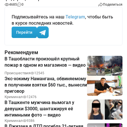
4685
0
Поделиться
Подписывайтесь на наш
Telegram
, чтобы быть
в курсе последних новостей.
Перейти
Рекомендуем
В Ташобласти произошёл крупный
пожар в одном из магазинов — видео
Происшествия
12545
Экс-хокиму Намангана, обвиняемому
в получении взятки $60 тыс., вынесли
приговор
Криминал
12476
В Ташкенте мужчина вымогал у
девушки $3000, шантажируя её
интимными фото — видео
Криминал
9386
В Джизаке в ДТП погибла 21-летняя