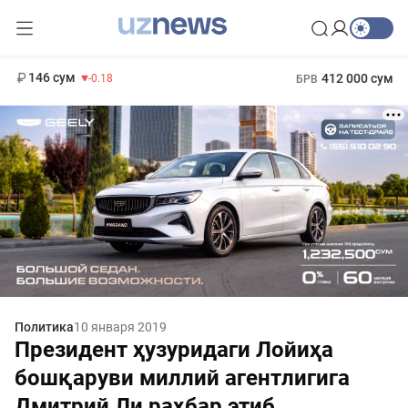
11 916 сум
28.92
13 749 сум
1 271 000 сум
32.19
МРОТ
146 сум
412 000 сум
-0.18
БРВ
Политика
10 января 2019
Президент ҳузуридаги Лойиҳа
бошқаруви миллий агентлигига
Дмитрий Ли раҳбар этиб