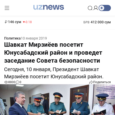
11 916 сум
28.92
13 749 сум
1 271 000 сум
32.19
МРОТ
146 сум
412 000 сум
-0.18
БРВ
Политика
10 января 2019
Шавкат Мирзиёев посетит
Юнусабадский район и проведет
заседание Совета безопасности
Сегодня, 10 января, Президент Шавкат
Мирзиёев посетит Юнусабадский район.
8800
0
Поделиться