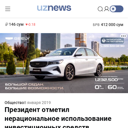
11 916 сум
28.92
13 749 сум
1 271 000 сум
32.19
МРОТ
146 сум
412 000 сум
-0.18
БРВ
Общество
8 января 2019
Президент отметил
нерациональное использование
инвестиционных средств