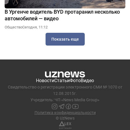
В Ургенче водитель BYD протаранил несколько
автомобилей — видео
Общество
Сегодня, 11:12
Показать еще
Новости
Статьи
Фото
Видео
Свидетельство о регистрации электронного СМИ № 1070 от
12.08.2015г.
Учредитель: ЧП «News Media Group»
Политика конфиденциальности
© UzNews