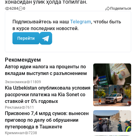
хонасидан ўлик ҳолда топилган.
6284
0
Поделиться
Подписывайтесь на наш
Telegram
, чтобы быть
в курсе последних новостей.
Перейти
Рекомендуем
Автор идеи налога на проценты по
вкладам выступил с разъяснением
Экономика
11809
Kia Uzbekistan опубликовала условия
рассрочки платежа на Kia Sonet со
ставкой от 0% годовых
Реклама
7611
Присвоено 7,4 млрд сумов: вынесен
приговор по делу об обрушении
путепровода в Ташкенте
Криминал
7238