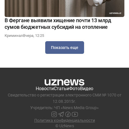
В Фергане выявили хищение почти 13 млрд
сумов бюджетных субсидий на отопление
Криминал
Вчера, 12:25
Показать еще
Новости
Статьи
Фото
Видео
Свидетельство о регистрации электронного СМИ № 1070 от
12.08.2015г.
Учредитель: ЧП «News Media Group»
Политика конфиденциальности
© UzNews