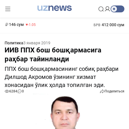
11 887 сум
-55.49
13 717 сум
1 271 000 сум
-25.83
МРОТ
146 сум
412 000 сум
-1.05
БРВ
Политика
3 января 2019
ИИВ ППХ бош бошқармасига
раҳбар тайинланди
ППХ бош бошқармасининг собиқ раҳбари
Дилшод Акромов ўзининг хизмат
хонасидан ўлик ҳолда топилган эди.
6284
0
Поделиться