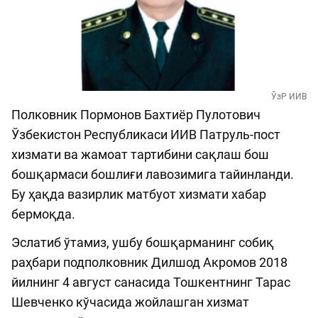
ЎзР ИИВ
Полковник Пормонов Бахтиёр Пулотович
Ўзбекистон Республикаси ИИВ Патруль-пост
хизмати ва жамоат тартибини сақлаш бош
бошқармаси бошлиғи лавозимига тайинланди.
Бу ҳақда вазирлик матбуот хизмати хабар
бермоқда.
Эслатиб ўтамиз, ушбу бошқарманинг собиқ
раҳбари подполковник Дилшод Акромов 2018
йилнинг 4 август санасида Тошкентнинг Тарас
Шевченко кўчасида жойлашган хизмат