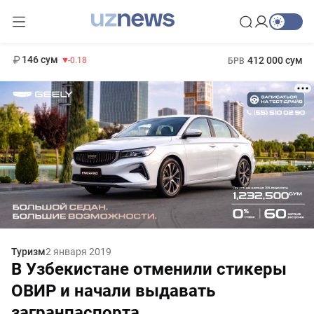
11 916 сум
28.92
13 749 сум
1 271 000 сум
32.19
МРОТ
146 сум
412 000 сум
-0.18
БРВ
Туризм
2 января 2019
В Узбекистане отменили стикеры
ОВИР и начали выдавать
загранпаспорта