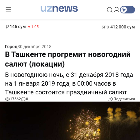
11 887 сум
-55.49
13 717 сум
1 271 000 сум
-25.83
МРОТ
146 сум
412 000 сум
-1.05
БРВ
Город
30 декабря 2018
В Ташкенте прогремит новогодний
салют (локации)
В новогоднюю ночь, с 31 декабря 2018 года
на 1 января 2019 года, в 00:00 часов в
Ташкенте состоится праздничный салют.
17562
0
Поделиться