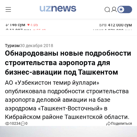
13 717 сум
-25.83
146 сум
412 000 сум
-1.05
БРВ
11 887 сум
1 271 000 сум
-55.49
МРОТ
Туризм
30 декабря 2018
Обнародованы новые подробности
строительства аэропорта для
бизнес-авиации под Ташкентом
АО «Узбекистон темир йуллари»
опубликовала подробности строительства
аэропорта деловой авиации на базе
аэродрома «Ташкент-Восточный» в
Кибрайском районе Ташкентской области.
10234
0
Поделиться