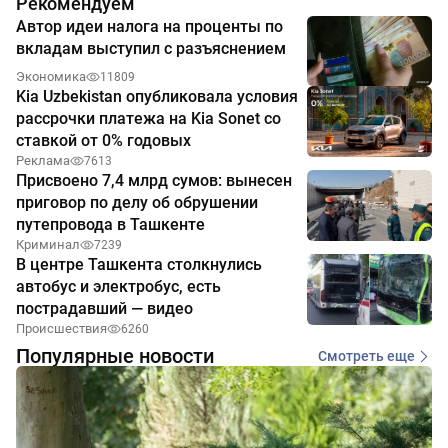
Рекомендуем
Автор идеи налога на проценты по
вкладам выступил с разъяснением
Экономика
11809
Kia Uzbekistan опубликовала условия
рассрочки платежа на Kia Sonet со
ставкой от 0% годовых
Реклама
7613
Присвоено 7,4 млрд сумов: вынесен
приговор по делу об обрушении
путепровода в Ташкенте
Криминал
7239
В центре Ташкента столкнулись
автобус и электробус, есть
пострадавший — видео
Происшествия
6260
Популярные новости
Смотреть еще