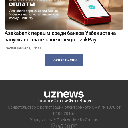
Asakabank первым среди банков Узбекистана
запускает платежное кольцо UzukPay
Реклама
Вчера, 13:00
Показать еще
Новости
Статьи
Фото
Видео
Свидетельство о регистрации электронного СМИ № 1070 от
12.08.2015г.
Учредитель: ЧП «News Media Group»