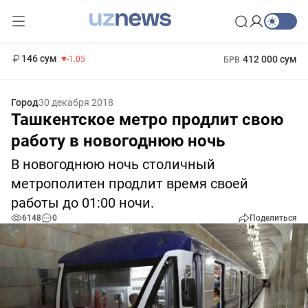
11 887 сум
-55.49
13 717 сум
1 271 000 сум
-25.83
МРОТ
146 сум
412 000 сум
-1.05
БРВ
Город
30 декабря 2018
Ташкентское метро продлит свою
работу в новогоднюю ночь
В новогоднюю ночь столичный
метрополитен продлит время своей
работы до 01:00 ночи.
6148
0
Поделиться