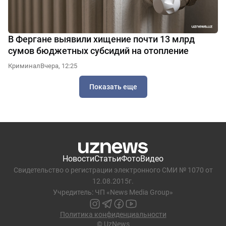
В Фергане выявили хищение почти 13 млрд
сумов бюджетных субсидий на отопление
Криминал
Вчера, 12:25
Показать еще
Новости
Статьи
Фото
Видео
Свидетельство о регистрации электронного СМИ № 1070 от
12.08.2015г.
Учредитель: ЧП «News Media Group»
Политика конфиденциальности
© UzNews