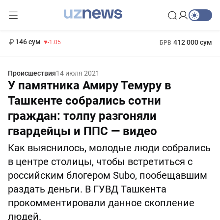
11 887 сум
-55.49
13 717 сум
1 271 000 сум
-25.83
МРОТ
146 сум
412 000 сум
-1.05
БРВ
Происшествия
14 июля 2021
У памятника Амиру Темуру в
Ташкенте собрались сотни
граждан: толпу разгоняли
гвардейцы и ППС — видео
Как выяснилось, молодые люди собрались
в центре столицы, чтобы встретиться с
российским блогером Subo, пообещавшим
раздать деньги. В ГУВД Ташкента
прокомментировали данное скопление
людей.