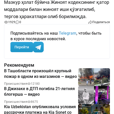
Мазкур ҳолат бўйича Жиноят кодексининг қатор
моддалари билан жиноят иши қўзғатилиб,
тергов ҳаракатлари олиб борилмоқда.
1929
0
Поделиться
Подписывайтесь на наш
Telegram
, чтобы быть
в курсе последних новостей.
Перейти
Рекомендуем
В Ташобласти произошёл крупный
пожар в одном из магазинов — видео
Происшествия
12180
В Джизаке в ДТП погибла 21-летняя
блогерша — видео
Происшествия
8675
Kia Uzbekistan опубликовала условия
рассрочки платежа на Kia Sonet со