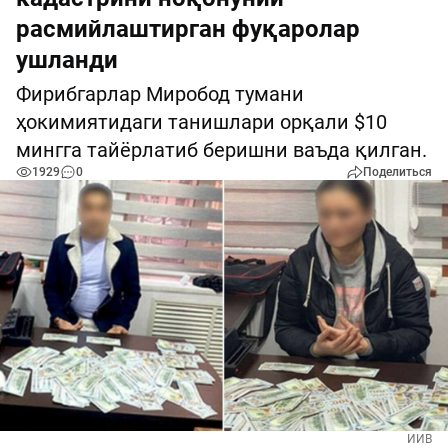
расмийлаштирган фуқаролар
ушланди
Фирибгарлар Миробод тумани
ҳокимиятидаги танишлари орқали $10
мингга тайёрлатиб беришни ваъда қилган.
1929
0
Поделиться
ИИВ