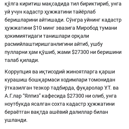
қўлга киритиш мақсадида тил бириктириб, унга
уй учун кадастр ҳужжатини тайёрлаб
беришларини айтишади. Сўнгра уйнинг кадастр
ҳужжатини $10 минг эвазига Миробод тумани
ҳокимиятидаги танишлари орқали
расмийлаштиришганлигини айтиб, ушбу
пулларни ҳам қўшиб, жами $27300 ни беришини
талаб қилади.
Коррупция ва иқтисодий жиноятларга қарши
курашиш бошқармаси ходимлари томонидан
ўтказилган тезкор тадбирда, фуқаролар У.Т. ва
А.Г.лар “Ялпиз” кафесида $27300 ни олиб, унга
ноутбукда ясалган сохта кадастр ҳужжатини
бераётган вақтда ашёвий далиллар билан
ушланди.