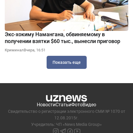
Экс-хокиму Намангана, обвиняемому в
получении взятки $60 тыс., вынесли приговор
Криминал
Вчера, 16:51
Показать еще
Новости
Статьи
Фото
Видео
Свидетельство о регистрации электронного СМИ № 1070 от
12.08.2015г.
Учредитель: ЧП «News Media Group»