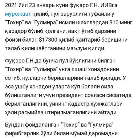
2021 йил 23 январь куни фуқаро Г.Н. ИИВга
мурожаат
қилиб, пул зарурлиги туфайли у
“Тохир” ва “Гулмира” исмли шахслардан $10 минг
қарздор бўлиб қолгани, вақт ўтиб қарзини
фоизи билан $17300 қилиб қайтариб беришини
талаб қилишаётганини маълум қилди.
Фуқаро Г.Н.да бунча пул йўқлигини билган
“Тохир” ва “Гулмира” унга яшаш хонадонини
сотиб, пулларни беришларини талаб қилади. У
эса ушбу хонадон уларга кўп болали оила
бўлишганлиги учун президент совғаси сифатида
берилганлигини, уйнинг кадастр ҳужжатлари
ҳали расмийлаштирилмаганлигини айтади.
Бундан фойдаланган “Тохир” ва “Гулмира”
фирибгарлик йўли билан мўмай даромадни