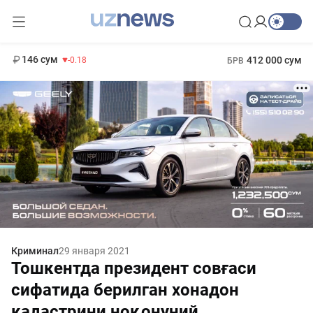
11 916 сум
28.92
13 749 сум
1 271 000 сум
32.19
МРОТ
146 сум
412 000 сум
-0.18
БРВ
Криминал
29 января 2021
Тошкентда президент совғаси
сифатида берилган хонадон
кадастрини ноқонуний