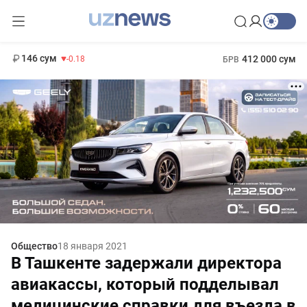
11 916 сум
28.92
13 749 сум
1 271 000 сум
32.19
МРОТ
146 сум
412 000 сум
-0.18
БРВ
Общество
18 января 2021
В Ташкенте задержали директора
авиакассы, который подделывал
медицинские справки для въезда в