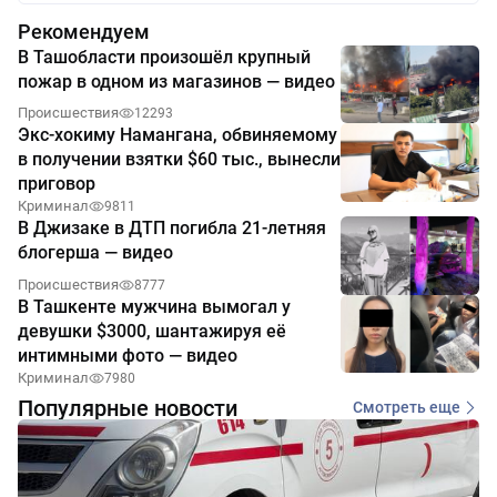
Рекомендуем
В Ташобласти произошёл крупный
пожар в одном из магазинов — видео
Происшествия
12293
Экс-хокиму Намангана, обвиняемому
в получении взятки $60 тыс., вынесли
приговор
Криминал
9811
В Джизаке в ДТП погибла 21-летняя
блогерша — видео
Происшествия
8777
В Ташкенте мужчина вымогал у
девушки $3000, шантажируя её
интимными фото — видео
Криминал
7980
Популярные новости
Смотреть еще