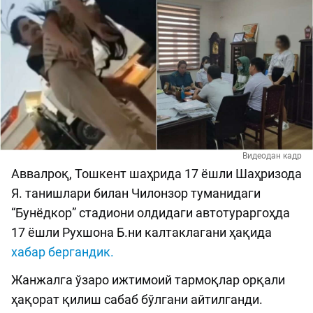
Видеодан кадр
Аввалроқ, Тошкент шаҳрида 17 ёшли Шаҳризода
Я. танишлари билан Чилонзор туманидаги
“Бунёдкор” стадиони олдидаги автотураргоҳда
17 ёшли Рухшона Б.ни калтаклагани ҳақида
хабар бергандик.
Жанжалга ўзаро ижтимоий тармоқлар орқали
ҳақорат қилиш сабаб бўлгани айтилганди.