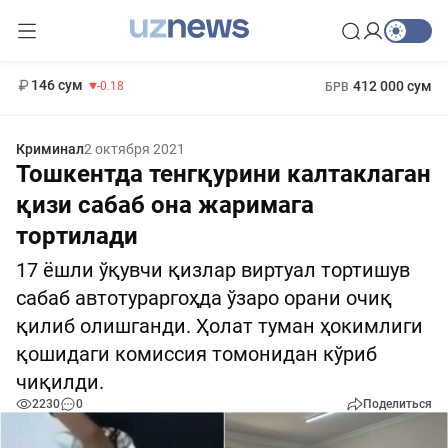
11 916 сум
28.92
13 749 сум
1 271 000 сум
32.19
МРОТ
146 сум
412 000 сум
-0.18
БРВ
Криминал
2 октября 2021
Тошкентда тенгқурини калтаклаган
қизи сабаб она жаримага
тортилади
17 ёшли ўқувчи қизлар виртуал тортишув
сабаб автотураргоҳда ўзаро орани очиқ
қилиб олишганди. Ҳолат туман ҳокимлиги
қошидаги комиссия томонидан кўриб
чиқилди.
2230
0
Поделиться