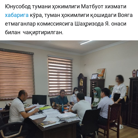
Юнусобод тумани ҳокимлиги Матбуот хизмати
хабарига
кўра, туман ҳокимлиги қошидаги Вояга
етмаганлар комиссиясига Шаҳризода Я. онаси
билан чақиртирилган.