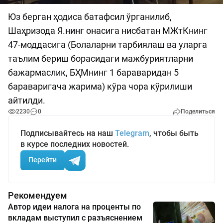
Юз берган ҳодиса батафсил ўрганилиб,
Шаҳризода Я.нинг онасига нисбатан МЖтКнинг
47-моддасига (Болаларни тарбиялаш ва уларга
таълим бериш борасидаги мажбуриятларни
бажармаслик, БҲМнинг 1 бараваридан 5
бараваригача жарима) кўра чора кўрилиши
айтилди.
2230
0
Поделиться
Подписывайтесь на наш
Telegram
, чтобы быть
в курсе последних новостей.
Перейти
Рекомендуем
Автор идеи налога на проценты по
вкладам выступил с разъяснением