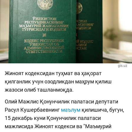
gis.uz
Жиноят кодексидан туҳмат ва ҳақорат
қилганлик учун озодликдан маҳрум қилиш
жазоси олиб ташланмоқда.
Олий Мажлис Қонунчилик палатаси депутати
Расул Кушербаевнинг
маълум
қилишича, бугун,
15 декабрь куни Қонунчилик палатаси
мажлисида Жиноят кодекси ва "Маъмурий