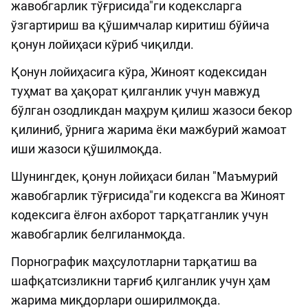
жавобгарлик тўғрисида"ги кодексларга
ўзгартириш ва қўшимчалар киритиш бўйича
қонун лойиҳаси кўриб чиқилди.
Қонун лойиҳасига кўра, Жиноят кодексидан
туҳмат ва ҳақорат қилганлик учун мавжуд
бўлган озодликдан маҳрум қилиш жазоси бекор
қилиниб, ўрнига жарима ёки мажбурий жамоат
иши жазоси қўшилмоқда.
Шунингдек, қонун лойиҳаси билан "Маъмурий
жавобгарлик тўғрисида"ги кодексга ва Жиноят
кодексига ёлғон ахборот тарқатганлик учун
жавобгарлик белгиланмоқда.
Порнографик маҳсулотларни тарқатиш ва
шафқатсизликни тарғиб қилганлик учун ҳам
жарима миқдорлари оширилмоқда.