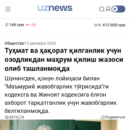
11 887 сум
-55.49
13 717 сум
1 271 000 сум
-25.83
МРОТ
146 сум
412 000 сум
-1.05
БРВ
Общество
15 декабря 2020
Туҳмат ва ҳақорат қилганлик учун
озодликдан маҳрум қилиш жазоси
олиб ташланмоқда
Шунингдек, қонун лойиҳаси билан
"Маъмурий жавобгарлик тўғрисида"ги
кодексга ва Жиноят кодексига ёлғон
ахборот тарқатганлик учун жавобгарлик
белгиланмоқда.
2073
0
Поделиться