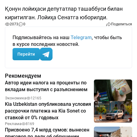
Қонун лойиҳаси депутатлар ташаббуси билан
киритилган. Лойиҳа Сенатга юборилди.
2073
0
Поделиться
Подписывайтесь на наш
Telegram
, чтобы быть
в курсе последних новостей.
Перейти
Рекомендуем
Автор идеи налога на проценты по
вкладам выступил с разъяснением
Экономика
12165
Kia Uzbekistan опубликовала условия
рассрочки платежа на Kia Sonet со
ставкой от 0% годовых
Реклама
8169
Присвоено 7,4 млрд сумов: вынесен
приговор по делу об обрушении