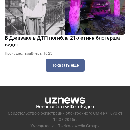
В Джизаке в ДТП погибла 21-летняя блогерша —
видео
Происшествия
Вчера, 16:25
Показать еще
Новости
Статьи
Фото
Видео
Свидетельство о регистрации электронного СМИ № 1070 от
12.08.2015г.
Учредитель: ЧП «News Media Group»