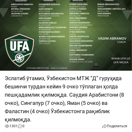
Эслатиб ўтамиз, Ўзбекистон МТЖ “Д” гуруҳида
бешинчи турдан кейин 9 очко тўплаган ҳолда
пешқадамлик қилмоқда. Саудия Арабистони (8
очко), Сингапур (7 очко), Яман (5 очко) ва
Фаластин (4 очко) Ўзбекистонга рақиблик
қилмоқда.
1301
0
Поделиться