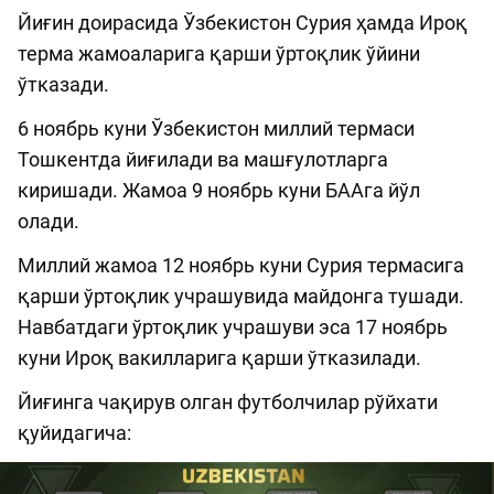
Йиғин доирасида Ўзбекистон Сурия ҳамда Ироқ
терма жамоаларига қарши ўртоқлик ўйини
ўтказади.
6 ноябрь куни Ўзбекистон миллий термаси
Тошкентда йиғилади ва машғулотларга
киришади. Жамоа 9 ноябрь куни БAAга йўл
олади.
Миллий жамоа 12 ноябрь куни Сурия термасига
қарши ўртоқлик учрашувида майдонга тушади.
Навбатдаги ўртоқлик учрашуви эса 17 ноябрь
куни Ироқ вакилларига қарши ўтказилади.
Йиғинга чақирув олган футболчилар рўйхати
қуйидагича: