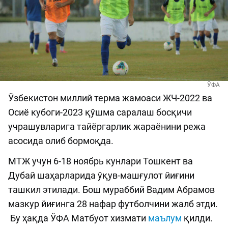
ЎФА
Ўзбекистон миллий терма жамоаси ЖЧ-2022 ва
Осиё кубоги-2023 қўшма саралаш босқичи
учрашувларига тайёргарлик жараёнини режа
асосида олиб бормоқда.
МТЖ учун 6-18 ноябрь кунлари Тошкент ва
Дубай шаҳарларида ўқув-машғулот йиғини
ташкил этилади. Бош мураббий Вадим Aбрамов
мазкур йиғинга 28 нафар футболчини жалб этди.
Бу ҳақда ЎФА Матбуот хизмати
маълум
қилди.