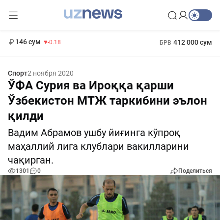
11 916 сум
28.92
13 749 сум
1 271 000 сум
32.19
МРОТ
146 сум
412 000 сум
-0.18
БРВ
Спорт
2 ноября 2020
ЎФА Сурия ва Ироққа қарши
Ўзбекистон МТЖ таркибини эълон
қилди
Вадим Абрамов ушбу йиғинга кўпроқ
маҳаллий лига клублари вакилларини
чақирган.
1301
0
Поделиться