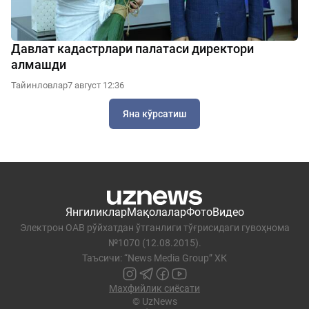
Давлат кадастрлари палатаси директори
алмашди
Тайинловлар
7 август 12:36
Яна кўрсатиш
Янгиликлар
Мақолалар
Фото
Видео
Электрон ОАВ рўйхатдан ўтганлиги тўғрисидаги гувоҳнома
№1070 (12.08.2015).
Таъсичи: “News Media Group” ХК
Махфийлик сиёсати
© UzNews