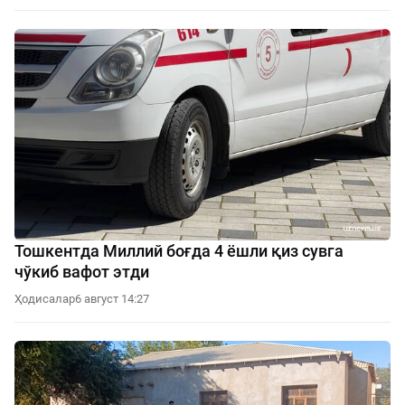
Тошкентда Миллий боғда 4 ёшли қиз сувга
чўкиб вафот этди
Ҳодисалар
6 август 14:27