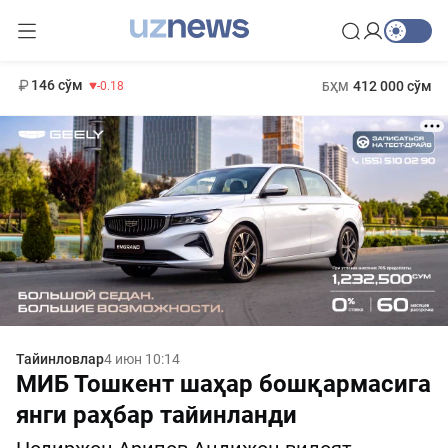
11 916 сўм
28.92
13 749 сўм
1 271 000 сўм
32.19
МҲТЭКМ
146 сўм
412 000 сўм
-0.18
БҲМ
Тайинловлар
4 июн 10:14
МИБ Тошкент шаҳар бошқармасига
янги раҳбар тайинланди