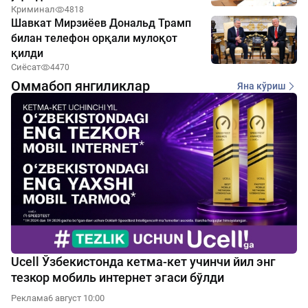
Криминал
4818
Шавкат Мирзиёев Дональд Трамп
билан телефон орқали мулоқот
қилди
Сиёсат
4470
Оммабоп янгиликлар
Яна кўриш
Ucell Ўзбекистонда кетма-кет учинчи йил энг
тезкор мобиль интернет эгаси бўлди
Реклама
6 август 10:00