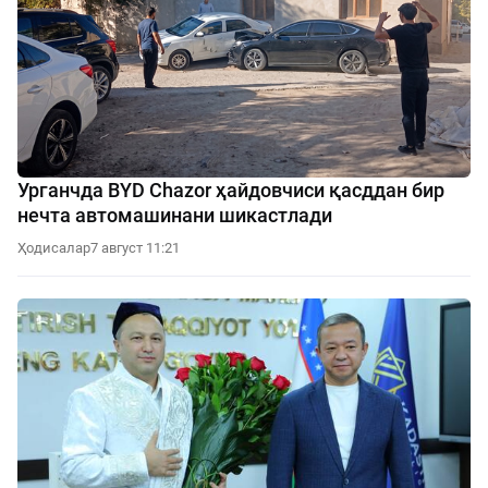
Урганчда BYD Chazor ҳайдовчиси қасддан бир
нечта автомашинани шикастлади
Ҳодисалар
7 август 11:21