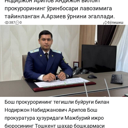
Нодиржон Арипов Андижон вилоят
прокурорининг ўринбосари лавозимига
тайинланган А.Арзиев ўрнини эгаллади.
387
0
Бўлишиш
Бош прокурорининг тегишли буйруғи билан
Нодиржон Набиджанович Арипов Бош
прокуратура ҳузуридаги Мажбурий ижро
бюросининг Тошкент шаҳар бошқармаси