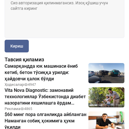
Кириш
Тавсия қиламиз
Самарқандда юк машинаси ёниб
кетиб, бетон тўсиққа урилди:
ҳайдовчи ҳалок бўлди
Ҳодисалар
4947
Vita Nova Diagnostic: замонавий
технологиялар Ўзбекистонда диабет
назоратини яхшилашга ёрдам
бермоқда
Реклама
4865
$60 минг пора олганликда айбланган
Наманган собиқ ҳокимига ҳукм
ўқилди