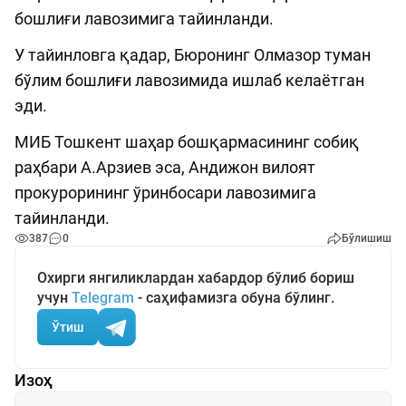
бошлиғи лавозимига тайинланди.
У тайинловга қадар, Бюронинг Олмазор туман
бўлим бошлиғи лавозимида ишлаб келаётган
эди.
МИБ Тошкент шаҳар бошқармасининг собиқ
раҳбари А.Арзиев эса, Андижон вилоят
прокурорининг ўринбосари лавозимига
тайинланди.
387
0
Бўлишиш
Охирги янгиликлардан хабардор бўлиб бориш
учун
Telegram
- саҳифамизга обуна бўлинг.
Ўтиш
Изоҳ