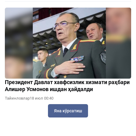
Президент Давлат хавфсизлик хизмати раҳбари
Алишер Усмонов ишдан ҳайдалди
Тайинловлар
18 июл 00:40
Яна кўрсатиш