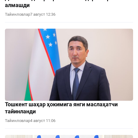
алмашди
Тайинловлар
7 август 12:36
Тошкент шаҳар ҳокимига янги маслаҳатчи
тайинланди
Тайинловлар
4 август 11:06