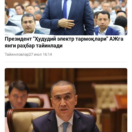
Президент "Ҳудудий электр тармоқлари" АЖга
янги раҳбар тайинлади
Тайинловлар
27 июл 16:14