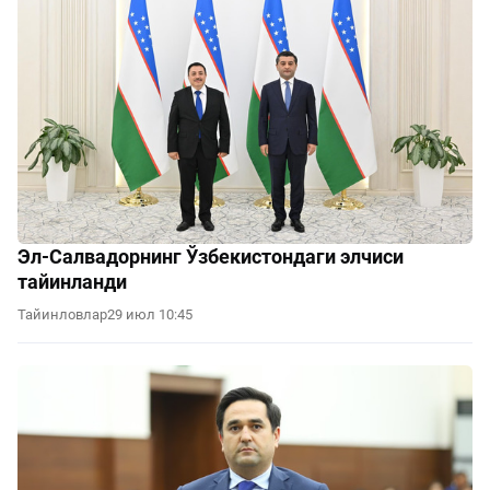
Эл-Салвадорнинг Ўзбекистондаги элчиси
тайинланди
Тайинловлар
29 июл 10:45