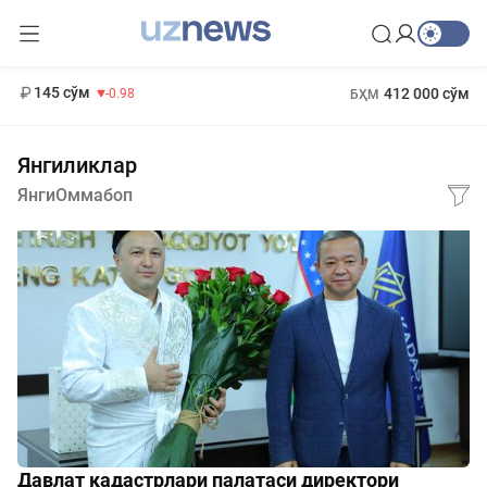
11 952 сўм
36.46
13 780 сўм
1 271 000 сўм
30.12
МҲТЭКМ
145 сўм
412 000 сўм
-0.98
БҲМ
Янгиликлар
Янги
Оммабоп
Давлат кадастрлари палатаси директори