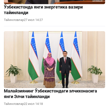
Ўзбекистонда янги энергетика вазири
тайинланди
Тайинловлар
27 июл 14:27
Малайзиянинг Ўзбекистондаги элчихонасига
янги Элчи тайинланди
Тайинловлар
22 июл 14:18