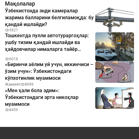
Мақолалар
Ўзбекистонда энди камералар
жарима балларини белгиламоқда: бу
қандай ишлайди?
5621
Тошкентда пулли автотураргоҳлар:
ушбу тизим қандай ишлайди ва
ҳайдовчилар нималарга тайёр
бўлиши керак
6018
«Биринчи аёлим уй учун, иккинчиси –
ўзим учун»: Ўзбекистондаги
кўпхотинлик муаммоси
Жамият
8099
«Мен ҳали бола эдим»:
Ўзбекистондаги эрта никоҳлар
муаммоси
8459