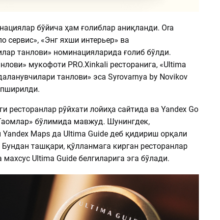
ациялар бўйича ҳам ғолиблар аниқланди. Ora
о сервис», «Энг яхши интерьер» ва
лар танлови» номинацияларида ғолиб бўлди.
нлови» мукофоти PRO.Xinkali ресторанига, «Ultima
аланувчилари танлови» эса Syrovarnya by Novikov
опширилди.
аги ресторанлар рўйхати лойиҳа сайтида ва Yandex Go
Таомлар» бўлимида мавжуд. Шунингдек,
 Yandex Maps да Ultima Guide деб қидириш орқали
 Бундан ташқари, қўлланмага кирган ресторанлар
 махсус Ultima Guide белгиларига эга бўлади.