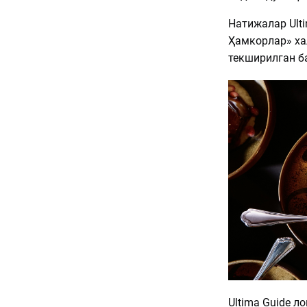
Натижалар Ulti
Ҳамкорлар» ха
текширилган б
Ultima Guide л