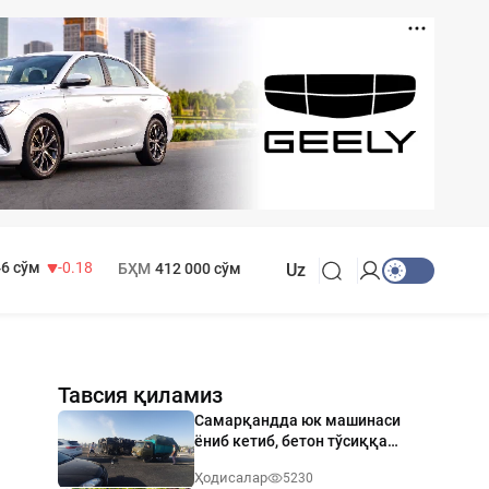
 916 сўм
28.92
 749 сўм
32.19
МҲТЭКМ
1 271 000 сўм
6 сўм
-0.18
БҲМ
412 000 сўм
Uz
Тавсия қиламиз
Самарқандда юк машинаси
ёниб кетиб, бетон тўсиққа
урилди: ҳайдовчи ҳалок бўлди
Ҳодисалар
5230