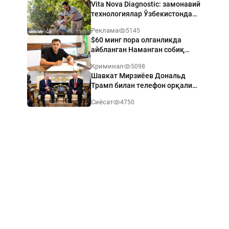
Vita Nova Diagnostic: замонавий
технологиялар Ўзбекистонда
диабет назоратини яхшилашга
Реклама
5145
ёрдам бермоқда
$60 минг пора олганликда
айбланган Наманган собиқ
ҳокимига ҳукм ўқилди
Криминал
5098
Шавкат Мирзиёев Дональд
Трамп билан телефон орқали
мулоқот қилди
Сиёсат
4750