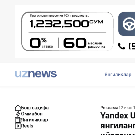
Янгиликлар
Бош саҳифа
Реклама
12 июн 
Yandex U
Оммабоп
Янгиликлар
янгиланг
Reels