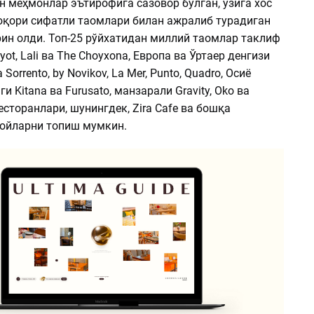
ан меҳмонлар эътирофига сазовор бўлган, ўзига хос
юқори сифатли таомлари билан ажралиб турадиган
рин олди. Топ-25 рўйхатидан миллий таомлар таклиф
ot, Lali ва The Choyxona, Европа ва Ўртаер денгизи
Sorrento, by Novikov, La Mer, Punto, Quadro, Осиё
и Kitana ва Furusato, манзарали Gravity, Oko ва
ресторанлари, шунингдек, Zira Cafe ва бошқа
ойларни топиш мумкин.