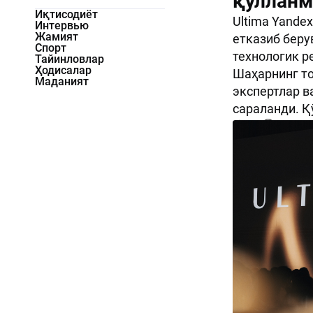
қўлланм
Иқтисодиёт
Ultima Yande
Интервью
Жамият
етказиб беру
Спорт
технологик ре
Тайинловлар
Ҳодисалар
Шаҳарнинг то
Маданият
экспертлар в
сараланди. Қ
843
0