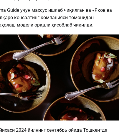
ma Guide учун махсус ишлаб чиқилган ва «Яков ва
лқаро консалтинг компанияси томонидан
аҳолаш модели орқали ҳисоблаб чиқилди.
ойиҳаси 2024 йилнинг сентябрь ойида Тошкентда