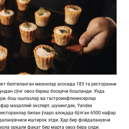
кт белгиланган мезонлар асосида 183 та ресторанни
ундан сўнг овоз бериш босқичи бошланди. Унда
ари, бош ошпазлар ва гастроинфлюенсерлар
фар маҳаллий эксперт, шунингдек, Yandex
ресторанлар билан ўзаро алоқада бўлган 6500 нафар
даланувчиси иштирок этди. Ҳар бир фойдаланувчи
ола орқали фақат бир марта овоз бера олди.