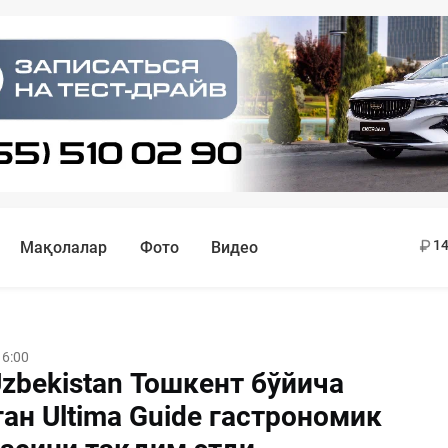
11
13
14
Мақолалар
Фото
Видео
16:00
zbekistan Тошкент бўйича
ан Ultima Guide гастрономик