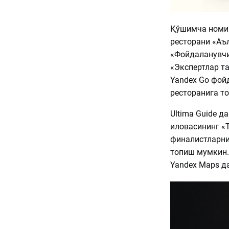
Қўшимча номин
ресторани «Аъл
«Фойдаланувчи
«Экспертлар та
Yandex Go фойд
ресторанига т
Ultima Guide д
иловасининг «
финалистларни
топиш мумкин.
Yandex Maps да