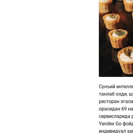
Сунъий интелле
танлаб олди, ш
ресторан эгал
орасидан 69 на
сервисларида 
Yandex Go фой
индивидуал ҳав