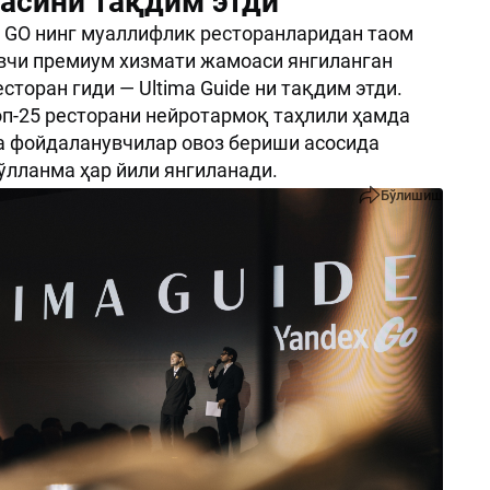
асини тақдим этди
x GO нинг муаллифлик ресторанларидан таом
вчи премиум хизмати жамоаси янгиланган
сторан гиди — Ultima Guide ни тақдим этди.
п-25 ресторани нейротармоқ таҳлили ҳамда
а фойдаланувчилар овоз бериши асосида
ўлланма ҳар йили янгиланади.
Бўлишиш