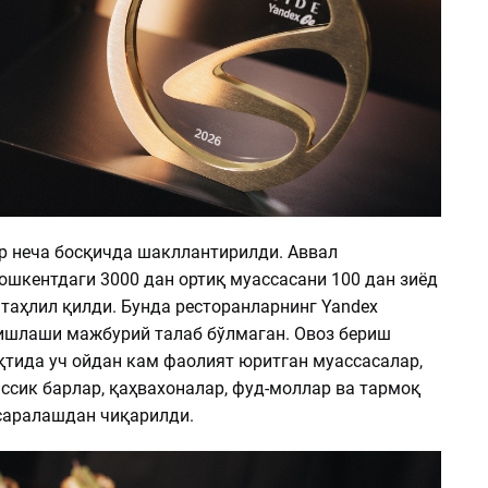
ир неча босқичда шакллантирилди. Аввал
ошкентдаги 3000 дан ортиқ муассасани 100 дан зиёд
таҳлил қилди. Бунда ресторанларнинг Yandex
ишлаши мажбурий талаб бўлмаган. Овоз бериш
тида уч ойдан кам фаолият юритган муассасалар,
ссик барлар, қаҳвахоналар, фуд-моллар ва тармоқ
саралашдан чиқарилди.