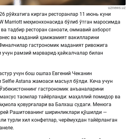
uznews.uz
26 рўйхатига кирган ресторанлар 11 июнь куни
W Marriott меҳмонхонасида бўлиб ўтган маросимда
 ва тадбир ресторан саноати, оммавий ахборот
изнес ва маданий ҳамжамият вакилларини
Финалчилар гастрономик маданият ривожига
и учун рамзий марварид-ҳайкалчалар билан
астур учун бош ошпаз Евгений Чеканин
Selfie Astana жамоаси масъул бўлди. Кеча учун
 Ўзбекистоннинг гастрономик анъаналарини
махсус таомлар тайёрланди: маҳаллий помидор ва
Ақмола қовурғалари ва Балхаш судаги. Менюга
рей Рашитованинг ширинликлари қўшилди —
ли турли хил конфетлар, черёмухдан тайёрланган
анеле.