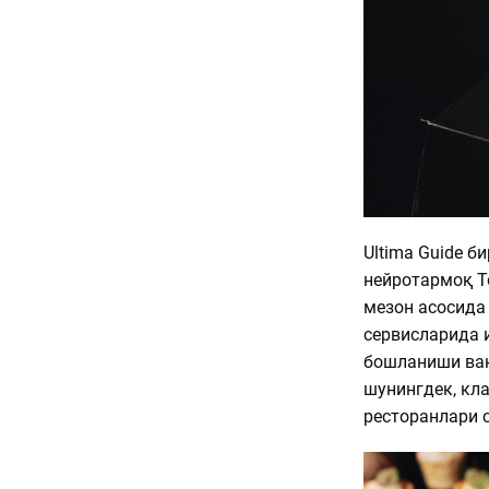
Ultima Guide б
нейротармоқ Т
мезон асосида 
сервисларида 
бошланиши вақ
шунингдек, кла
ресторанлари 