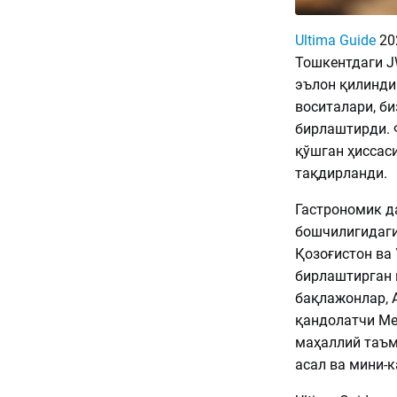
Ultima Guide
20
Тошкентдаги J
эълон қилинди
воситалари, б
бирлаштирди. 
қўшган ҳиссас
тақдирланди.
Гастрономик д
бошчилигидаги 
Қозоғистон ва
бирлаштирган 
бақлажонлар, 
қандолатчи Ме
маҳаллий таъм
асал ва мини-к