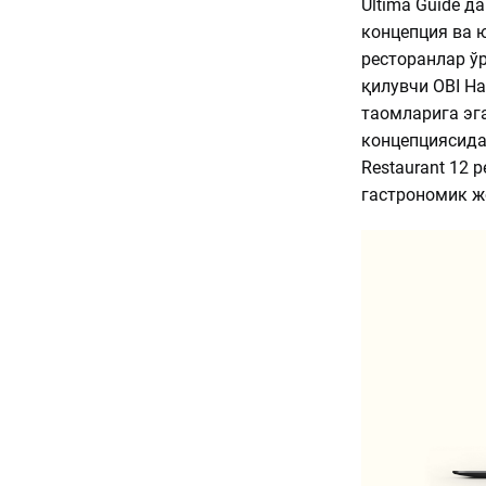
Ultima Guide д
концепция ва 
ресторанлар ў
қилувчи OBI Hay
таомларига эга 
концепциясидаг
Restaurant 12 
гастрономик ж