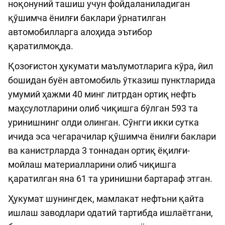
ноқонуний ташиш учун фойдаланиладиган
қўшимча ёнилғи баклари ўрнатилган
автомобилларга алоҳида эътибор
қаратилмоқда.
Қозоғистон ҳукумати маълумотларига кўра, йил
бошидан буён автомобиль ўтказиш пунктларида
умумий ҳажми 40 минг литрдан ортиқ нефть
маҳсулотларини олиб чиқишга бўлган 593 та
уринишнинг олди олинган. Сўнгги икки сутка
ичида эса чегарачилар қўшимча ёнилғи баклари
ва канистрларда 3 тоннадан ортиқ ёқилғи-
мойлаш материалларини олиб чиқишга
қаратилган яна 61 та уринишни бартараф этган.
Ҳукумат шунингдек, мамлакат нефтьни қайта
ишлаш заводлари одатий тартибда ишлаётгани,