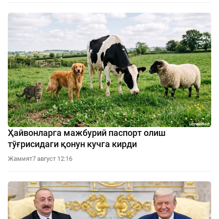
Ҳайвонларга мажбурий паспорт олиш
тўғрисидаги қонун кучга кирди
Жамият
7 август 12:16