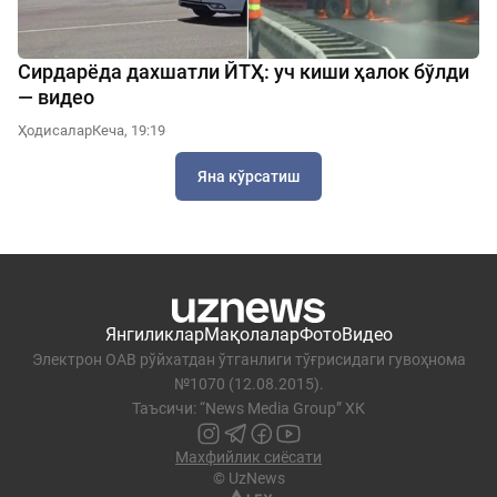
Сирдарёда дахшатли ЙТҲ: уч киши ҳалок бўлди
— видео
Ҳодисалар
Кеча, 19:19
Яна кўрсатиш
Янгиликлар
Мақолалар
Фото
Видео
Электрон ОАВ рўйхатдан ўтганлиги тўғрисидаги гувоҳнома
№1070 (12.08.2015).
Таъсичи: “News Media Group” ХК
Махфийлик сиёсати
© UzNews