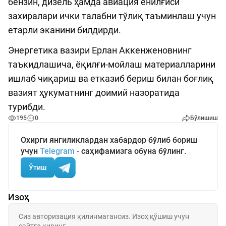
бензин, дизель ҳамда авиация ёнилғиси
захиралари ички талабни тўлиқ таъминлаш учун
етарли эканини билдирди.
Энергетика вазири Ерлан Аккенженовнинг
таъкидлашича, ёқилғи-мойлаш материалларини
ишлаб чиқариш ва етказиб бериш билан боғлиқ
вазият ҳукуматнинг доимий назоратида
турибди.
195
0
Бўлишиш
Охирги янгиликлардан хабардор бўлиб бориш
учун
Telegram
- саҳифамизга обуна бўлинг.
Ўтиш
Изоҳ