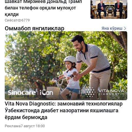
Шавкат Мирзиёев Дональд Трамп
билан телефон орқали мулоқот
қилди
Сиёсат
6779
Оммабоп янгиликлар
Яна кўриш
Vita Nova Diagnostic: замонавий технологиялар
Ўзбекистонда диабет назоратини яхшилашга
ёрдам бермоқда
Реклама
7 август 18:00