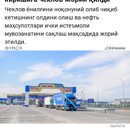
Чеклов ёнилғини ноқонуний олиб чиқиб
кетишнинг олдини олиш ва нефть
маҳсулотлари ички истеъмоли
мувозанатини сақлаш мақсадида жорий
этилди.
195
0
Бўлишиш
kapital.kz