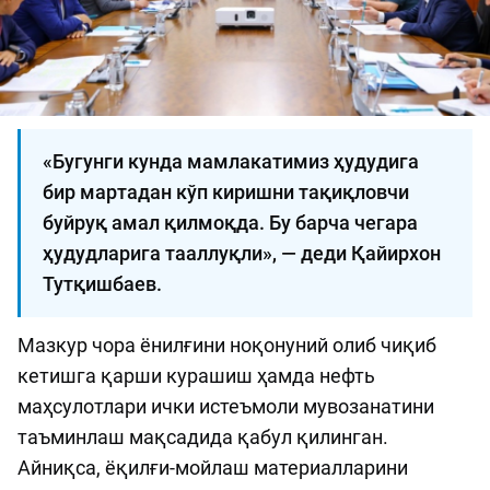
«Бугунги кунда мамлакатимиз ҳудудига
бир мартадан кўп киришни тақиқловчи
буйруқ амал қилмоқда. Бу барча чегара
ҳудудларига тааллуқли», — деди Қайирхон
Тутқишбаев.
Мазкур чора ёнилғини ноқонуний олиб чиқиб
кетишга қарши курашиш ҳамда нефть
маҳсулотлари ички истеъмоли мувозанатини
таъминлаш мақсадида қабул қилинган.
Айниқса, ёқилғи-мойлаш материалларини