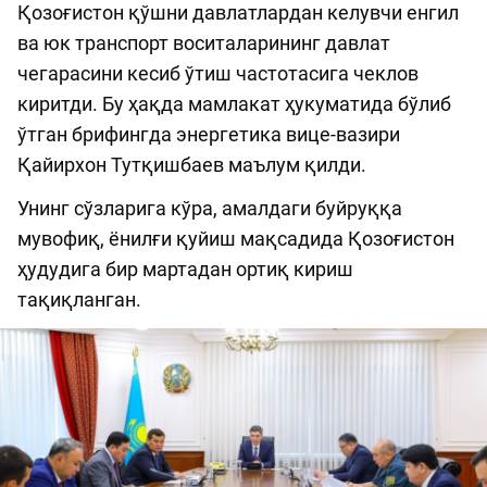
Қозоғистон қўшни давлатлардан келувчи енгил
ва юк транспорт воситаларининг давлат
чегарасини кесиб ўтиш частотасига чеклов
киритди. Бу ҳақда мамлакат ҳукуматида бўлиб
ўтган брифингда энергетика вице-вазири
Қайирхон Тутқишбаев маълум қилди.
Унинг сўзларига кўра, амалдаги буйруққа
мувофиқ, ёнилғи қуйиш мақсадида Қозоғистон
ҳудудига бир мартадан ортиқ кириш
тақиқланган.