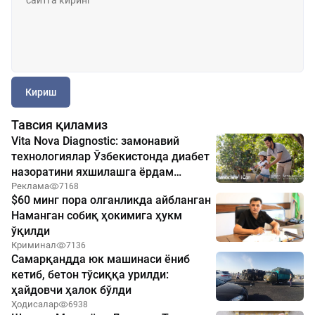
Кириш
Тавсия қиламиз
Vita Nova Diagnostic: замонавий
технологиялар Ўзбекистонда диабет
назоратини яхшилашга ёрдам
бермоқда
Реклама
7168
$60 минг пора олганликда айбланган
Наманган собиқ ҳокимига ҳукм
ўқилди
Криминал
7136
Самарқандда юк машинаси ёниб
кетиб, бетон тўсиққа урилди:
ҳайдовчи ҳалок бўлди
Ҳодисалар
6938