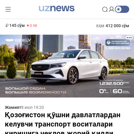
11 952 сўм
36.46
13 780 сўм
1 271 000 сўм
30.12
МҲТЭКМ
145 сўм
412 000 сўм
-0.98
БҲМ
Жамият
8 июл 19:20
Қозоғистон қўшни давлатлардан
келувчи транспорт воситалари
киришига чеклов жорий қилди