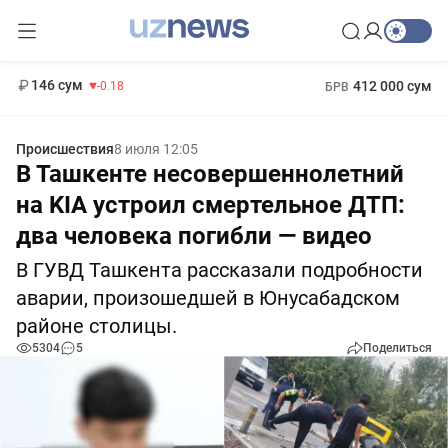
11 916 сум
28.92
13 749 сум
1 271 000 сум
32.19
МРОТ
146 сум
412 000 сум
-0.18
БРВ
Происшествия
8 июля 12:05
В Ташкенте несовершеннолетний
на KIA устроил смертельное ДТП:
два человека погибли — видео
В ГУВД Ташкента рассказали подробности
аварии, произошедшей в Юнусабадском
районе столицы.
5304
5
Поделиться