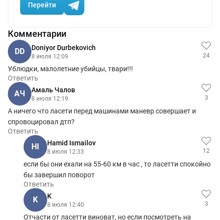
Перейти
Комментарии
Doniyor Durbekovich
DD
24
8 июля 12:09
Ублюдки, малолетние убийцы, твари!!!
Ответить
Амаль Чалов
АЧ
3
8 июля 12:19
А ничего что ласети перед машинами маневр совершает и
спровоцировал дтп?
Ответить
Hamid Ismailov
HI
12
8 июля 12:33
если бы они ехали на 55-60 км в час , то ласетти спокойно
бы завершил поворот
Ответить
K
K
3
8 июля 12:40
Отчасти от ласетти виноват, но если посмотреть на