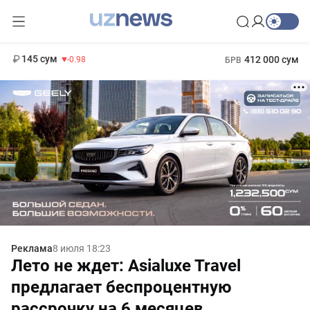
11 952 сум
36.46
13 780 сум
1 271 000 сум
30.12
МРОТ
145 сум
412 000 сум
-0.98
БРВ
Реклама
8 июля 18:23
Лето не ждет: Asialuxe Travel
предлагает беспроцентную
рассрочку на 6 месяцев