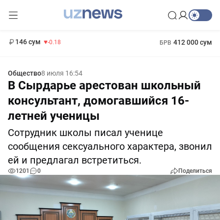
11 916 сум
28.92
13 749 сум
1 271 000 сум
32.19
МРОТ
146 сум
412 000 сум
-0.18
БРВ
Общество
8 июля 16:54
В Сырдарье арестован школьный
консультант, домогавшийся 16-
летней ученицы
Сотрудник школы писал ученице
сообщения сексуального характера, звонил
ей и предлагал встретиться.
1201
0
Поделиться