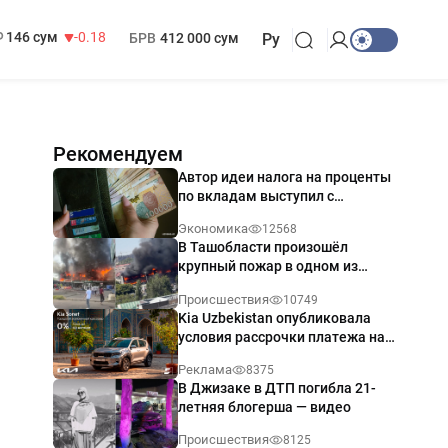
13 749 сум
32.19
МРОТ
1 271 000 сум
146 сум
-0.18
БРВ
412 000 сум
Ру
Рекомендуем
Автор идеи налога на проценты
по вкладам выступил с
разъяснением
Экономика
12568
В Ташобласти произошёл
крупный пожар в одном из
магазинов — видео
Происшествия
10749
Kia Uzbekistan опубликовала
условия рассрочки платежа на
Kia Sonet со ставкой от 0%
Реклама
8375
годовых
В Джизаке в ДТП погибла 21-
летняя блогерша — видео
Происшествия
8125