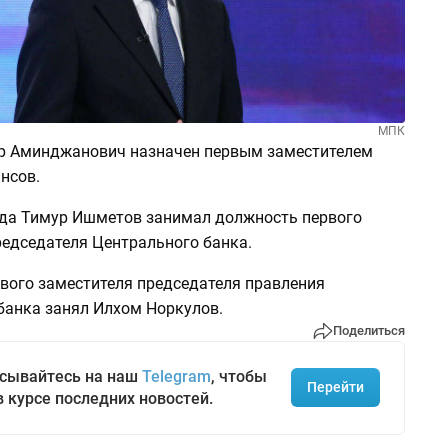
МПК
 Аминджанович назначен первым заместителем
нсов.
ода Тимур Ишметов занимал должность первого
редседателя Центрального банка.
вого заместителя председателя правления
банка занял Илхом Норкулов.
Поделиться
сывайтесь на наш
Telegram
, чтобы
Перейти
в курсе последних новостей.