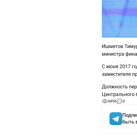
Ишметов Тимур
министра фина
С июня 2017 г
заместителя п
Должность пер
Центрального 
6856
0
Подпи
быть 