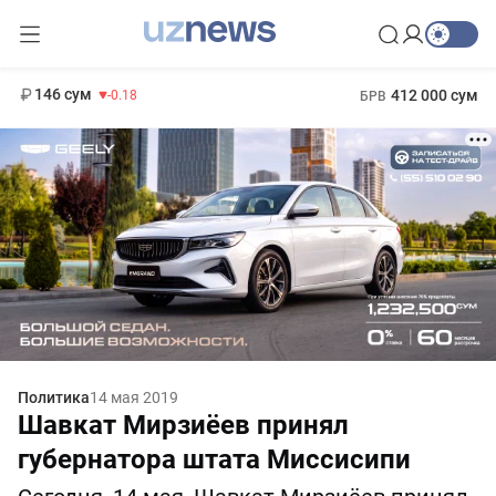
11 916 сум
28.92
13 749 сум
1 271 000 сум
32.19
МРОТ
146 сум
412 000 сум
-0.18
БРВ
Политика
14 мая 2019
Шавкат Мирзиёев принял
губернатора штата Миссисипи