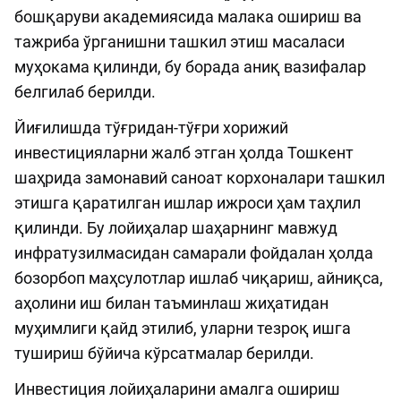
бошқаруви академиясида малака ошириш ва
тажриба ўрганишни ташкил этиш масаласи
муҳокама қилинди, бу борада аниқ вазифалар
белгилаб берилди.
Йиғилишда тўғридан-тўғри хорижий
инвестицияларни жалб этган ҳолда Тошкент
шаҳрида замонавий саноат корхоналари ташкил
этишга қаратилган ишлар ижроси ҳам таҳлил
қилинди. Бу лойиҳалар шаҳарнинг мавжуд
инфратузилмасидан самарали фойдалан ҳолда
бозорбоп маҳсулотлар ишлаб чиқариш, айниқса,
аҳолини иш билан таъминлаш жиҳатидан
муҳимлиги қайд этилиб, уларни тезроқ ишга
тушириш бўйича кўрсатмалар берилди.
Инвестиция лойиҳаларини амалга ошириш