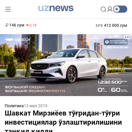
11 916 сум
28.92
13 749 сум
1 271 000 сум
32.19
МРОТ
146 сум
412 000 сум
-0.18
БРВ
Политика
13 мая 2019
Шавкат Мирзиёев тўғридан-тўғри
инвестициялар ўзлаштирилишини
танқид қилди