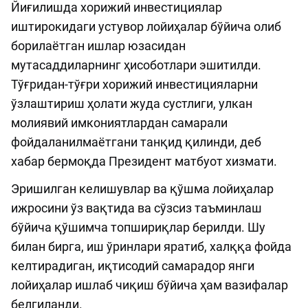
Йиғилишда хорижий инвестициялар
иштирокидаги устувор лойиҳалар бўйича олиб
борилаётган ишлар юзасидан
мутасаддиларнинг ҳисоботлари эшитилди.
Тўғридан-тўғри хорижий инвестицияларни
ўзлаштириш ҳолати жуда сустлиги, улкан
молиявий имкониятлардан самарали
фойдаланилмаётгани танқид қилинди, деб
хабар бермоқда Президент матбуот хизмати.
Эришилган келишувлар ва қўшма лойиҳалар
ижросини ўз вақтида ва сўзсиз таъминлаш
бўйича қўшимча топшириқлар берилди. Шу
билан бирга, иш ўринлари яратиб, халққа фойда
келтирадиган, иқтисодий самарадор янги
лойиҳалар ишлаб чиқиш бўйича ҳам вазифалар
белгиланди.