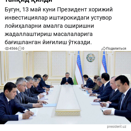
Бугун, 13 май куни Президент хорижий
инвестициялар иштирокидаги устувор
лойиҳаларни амалга оширишни
жадаллаштириш масалаларига
бағишланган йиғилиш ўтказди.
4566
0
Поделиться
president.uz