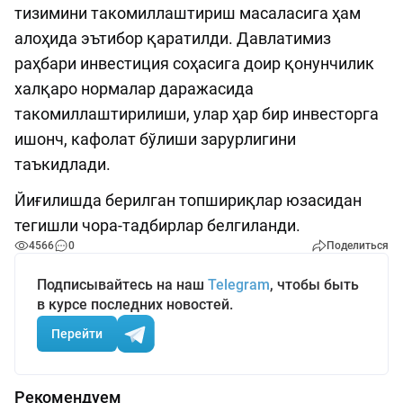
тизимини такомиллаштириш масаласига ҳам
алоҳида эътибор қаратилди. Давлатимиз
раҳбари инвестиция соҳасига доир қонунчилик
халқаро нормалар даражасида
такомиллаштирилиши, улар ҳар бир инвесторга
ишонч, кафолат бўлиши зарурлигини
таъкидлади.
Йиғилишда берилган топшириқлар юзасидан
тегишли чора-тадбирлар белгиланди.
4566
0
Поделиться
Подписывайтесь на наш
Telegram
, чтобы быть
в курсе последних новостей.
Перейти
Рекомендуем