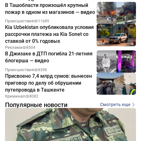
В Ташобласти произошёл крупный
пожар в одном из магазинов — видео
Происшествия
11689
Kia Uzbekistan опубликовала условия
рассрочки платежа на Kia Sonet со
ставкой от 0% годовых
Реклама
8504
В Джизаке в ДТП погибла 21-летняя
блогерша — видео
Происшествия
8398
Присвоено 7,4 млрд сумов: вынесен
приговор по делу об обрушении
путепровода в Ташкенте
Криминал
8082
Популярные новости
Смотреть еще