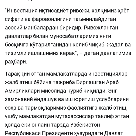
"Инвестиция иқтисодиёт ривожи, халқимиз ҳаёт
сифати ва фаровонлигини таъминлайдиган
асосий манбалардан биридир. Ривожланган
давлатлар билан муносабатларимиз янги
босқичга кўтарилганидан келиб чиқиб, жадал ва
тизимли ишлашимиз керак", – деган давлатимиз
раҳбари.
Тараққий этган мамлакатларда инвестициялар
жалб этиш бўйича тажриба Бирлашган Араб
Амирликлари мисолида кўриб чиқилди. Энг
замонавий ёндашув ва иш юритиш услубларини
соҳа ва тармоқларимиз фаолиятига жалб этиш,
ушбу мамлакатдан мутахассислар таклиф этган
ҳолда ёки онлайн тарзда Ўзбекистон
Республикаси Президенти ҳузуридаги Давлат