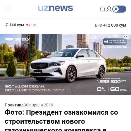
11 916 сум
28.92
13 749 сум
1 271 000 сум
32.19
МРОТ
146 сум
412 000 сум
-0.18
БРВ
Политика
30 апреля 2019
Фото: Президент ознакомился со
строительством нового
газохимического комплекса в