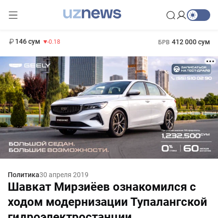
11 916 сум
28.92
13 749 сум
1 271 000 сум
32.19
МРОТ
146 сум
412 000 сум
-0.18
БРВ
Политика
30 апреля 2019
Шавкат Мирзиёев ознакомился с
ходом модернизации Тупалангской
гидроэлектростанции